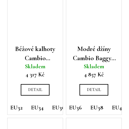
Béžové kalhoty
Modré džíny
Cambio
Cambio Baggy s
Skladem
Skladem
California
asymetrickým
4 317 Kč
4 857 Kč
zapínáním
DETAIL
DETAIL
EU32
EU34
EU36
EU36
EU38
EU38
EU40
EU40
EU42