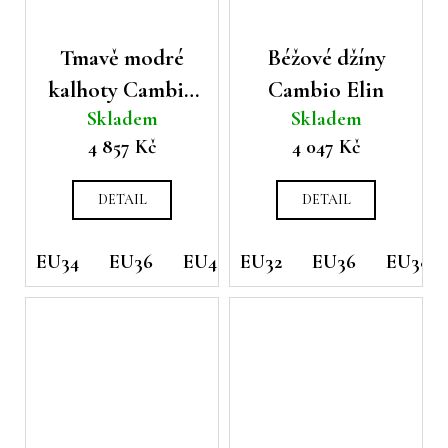
Tmavě modré
Béžové džíny
kalhoty Cambio
Cambio Elin
Skladem
Skladem
Elena s gumou v
4 857 Kč
4 047 Kč
pase
DETAIL
DETAIL
EU34
EU36
EU40
EU32
EU42
EU36
EU38