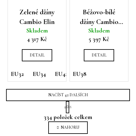
Zelené džíny
Béžovo-bílé
Cambio Elin
džíny Cambio
Skladem
Skladem
Ocean
4 317 Kč
5 397 Kč
DETAIL
DETAIL
EU32
EU34
EU42
EU38
NAČÍST 42 DALŠÍCH
S
1
8
t
O
r
334
položek celkem
v
á
n
l
NAHORU
k
á