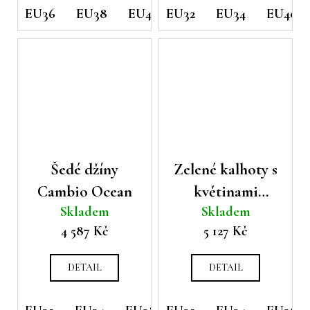
EU36
EU38
EU40
EU32
EU42
EU34
EU44
EU40
Šedé džíny
Zelené kalhoty s
Cambio Ocean
květinami
Skladem
Skladem
Cambio
4 587 Kč
5 127 Kč
Clementine
DETAIL
DETAIL