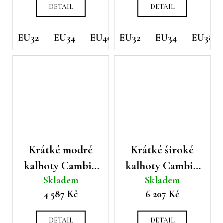
DETAIL
DETAIL
EU32
EU34
EU40
EU32
EU42
EU34
EU44
EU38
Krátké modré
Krátké široké
kalhoty Cambio
kalhoty Cambio
Skladem
Skladem
Bermuda
Celeste
4 587 Kč
6 207 Kč
DETAIL
DETAIL