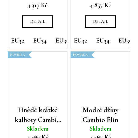
4 317 Kč
4 857 Kč
DETAIL
DETAIL
EU32
EU34
EU36
EU32
EU38
EU34
EU40
EU36
EU42
NOVINKA
NOVINKA
Hnědé krátké
Modré džíny
kalhoty Cambio
Cambio Elin
Skladem
Skladem
Odele
4 587 Kč
4 587 Kč