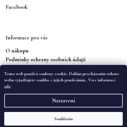
Facebook
Informace pro vás
O nákupu
Podmínky ochrany osobních údajů
Jaké značky prodáváme?
Tento web používá soubory cookie. Dalším procházením tohoto
Vrácení zboží
webu vyjadřujete souhlas s jejich používáním.. Více informací
zde
.
Vytvořil Shoptet
Nastavení
Copyright 2026
WS Boutique
. Všechna práva
vyhrazena.
Souhlasím
Objevte novou kolekci podzimních kalhot Cambio na eshopu i v
kamenném obchodě WS Boutique. 🌷