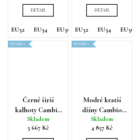
DETAIL
DETAIL
EU32
EU34
EU36
EU32
EU38
EU34
EU40
EU36
EU42
NOVINKA
NOVINKA
Černé širší
Modré kratší
kalhoty Cambio
džíny Cambio
Skladem
Skladem
Eleven
Elia
5 667 Kč
4 857 Kč