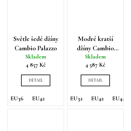
Světle šedé džíny
Modré kratší
Cambio Palazzo
džíny Cambio
Skladem
Skladem
Fabienne
4 857 Kč
4 587 Kč
DETAIL
DETAIL
EU36
EU42
EU32
EU42
EU44