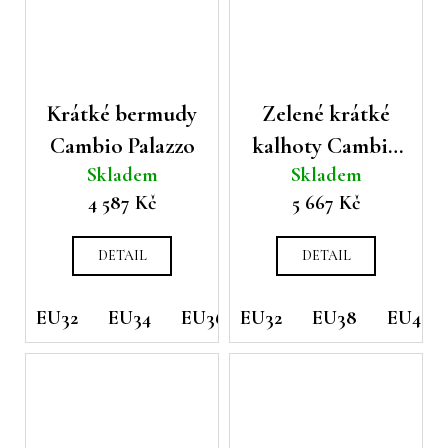
Krátké bermudy
Zelené krátké
Cambio Palazzo
kalhoty Cambio
Skladem
Skladem
Addison
4 587 Kč
5 667 Kč
DETAIL
DETAIL
EU32
EU34
EU36
EU32
EU38
EU38
EU42