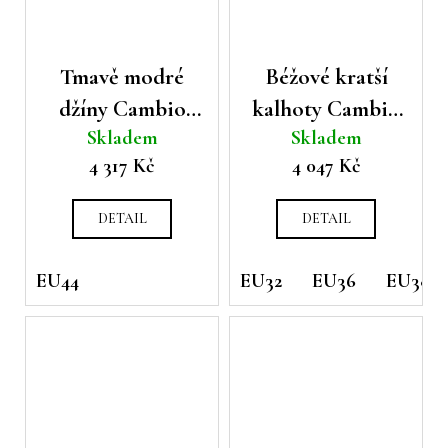
Tmavě modré
Béžové kratší
džíny Cambio
kalhoty Cambio
Skladem
Skladem
Aimee
Karina
4 317 Kč
4 047 Kč
DETAIL
DETAIL
EU44
EU32
EU36
EU38