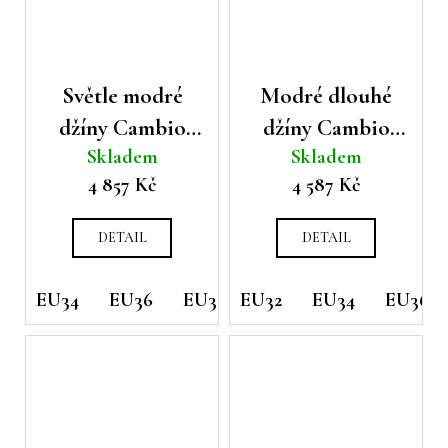
Světle modré
Modré dlouhé
džíny Cambio
džíny Cambio
Skladem
Skladem
Palazzo
Aimee
4 857 Kč
4 587 Kč
DETAIL
DETAIL
EU34
EU36
EU38
EU32
EU40
EU34
EU42
EU36