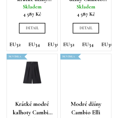
u
ů
a
Skladem
Skladem
Cambio Piper
Tessa
k
j
4 587 Kč
4 587 Kč
t
í
ů
t
DETAIL
DETAIL
?
EU32
EU34
EU36
EU32
EU38
EU34
EU40
EU36
EU42
NOVINKA
NOVINKA
HLEDAT
D
o
p
Krátké modré
Modré džíny
o
r
kalhoty Cambio
Cambio Elli
u