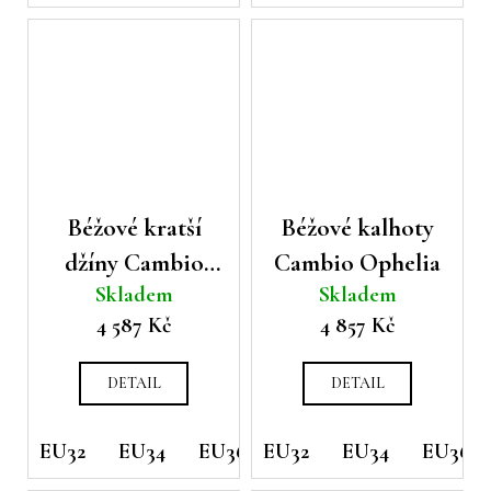
Béžové kratší
Béžové kalhoty
džíny Cambio
Cambio Ophelia
Skladem
Skladem
Fabienne
4 587 Kč
4 857 Kč
DETAIL
DETAIL
EU32
EU34
EU36
EU32
EU38
EU34
EU40
EU36
EU42