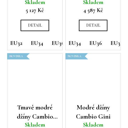
Skladem
Skladem
Constance
č
5 127 Kč
4 587 Kč
u
j
e
DETAIL
DETAIL
m
e
EU32
EU34
EU36
EU34
EU38
EU36
EU40
EU38
EU42
NOVINKA
NOVINKA
Tmavě modré
Modré džíny
džíny Cambio
Cambio Gini
Skladem
Skladem
Piper long