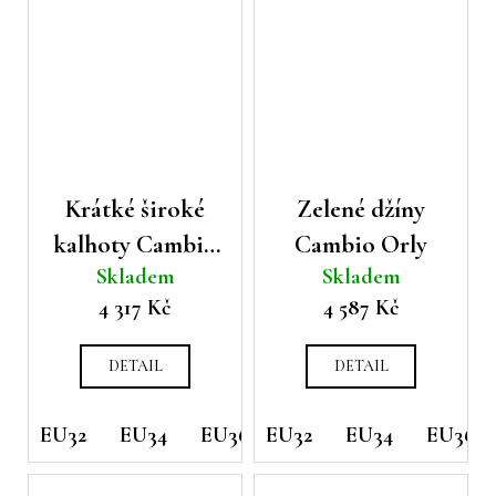
Krátké široké
Zelené džíny
kalhoty Cambio
Cambio Orly
Skladem
Skladem
Charlotte
4 317 Kč
4 587 Kč
DETAIL
DETAIL
EU32
EU34
EU36
EU32
EU38
EU34
EU40
EU36
EU42