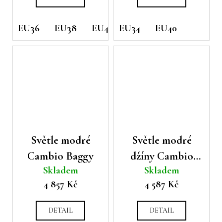
EU36
EU38
EU42
EU34
EU40
Světle modré
Světle modré
Cambio Baggy
džíny Cambio
Skladem
Skladem
Ocean
4 857 Kč
4 587 Kč
DETAIL
DETAIL