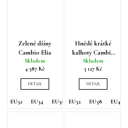
Zelené džíny
Hnědé krátké
Cambio Elia
kalhoty Cambio
Skladem
Skladem
Etienne
4 587 Kč
5 127 Kč
DETAIL
DETAIL
EU32
EU34
EU38
EU32
EU40
EU38
EU42
EU40
EU44