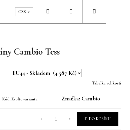
Hledat
Přihlášení
Nákupní
Péče & Šatník
Kontakty
CZK
košík
íny Cambio Tess
Tabulka velikostí
Značka:
Cambio
Kód:
Zvolte variantu
DO KOŠÍKU