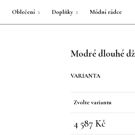
Oblečení
Doplňky
Módní rádce
Co potřebujete najít?
Modré dlouhé dž
HLEDAT
VARIANTA
Doporučujeme
Zvolte variantu
4 587 Kč
Měrná