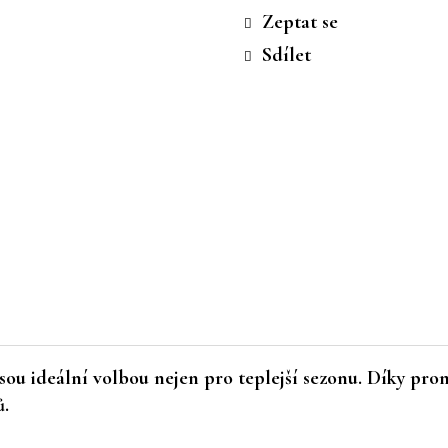
cena:
Zeptat se
Sdílet
sou ideální volbou nejen pro teplejší sezonu. Díky pro
ů.