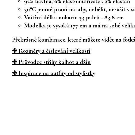
92% bavlna, 6% elastomultiester, 2% elastan
30°C jemné praní naruby, nebělit, nesušit v s
Vnitřní délka nohavic 33 palců - 83,8 cm
Modelka je vysoká 177 cm a má na sobě velik
Překrásné kombinace, které můžete vidět na fotkác
✤ Rozměry a číslování velikostí
✤ Průvodce střihy kalhot a džín
✤ Inspirace na outfity od stylistky