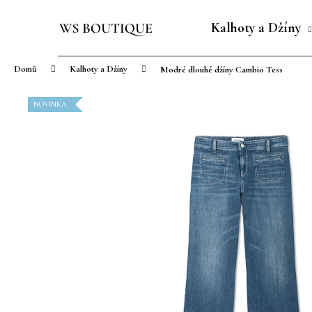
K
Přejít
o
na
Kalhoty a Džíny
Zpět
Zpět
š
obsah
do
do
í
Domů
Kalhoty a Džíny
Modré dlouhé džíny Cambio Tess
obchodu
obchodu
k
NOVINKA