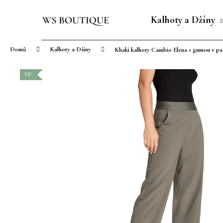
K
Přejít
o
na
Kalhoty a Džíny
Zpět
Zpět
š
obsah
do
do
í
Domů
Kalhoty a Džíny
Khaki kalhoty Cambio Elena s gumou v pa
obchodu
obchodu
k
TIP