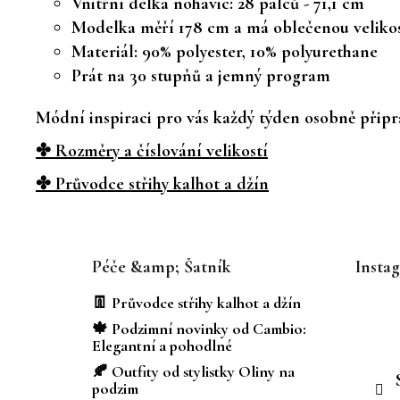
Vnitřní délka nohavic: 28 palců - 71,1 cm
Modelka měří 178 cm a má oblečenou velikos
Materiál: 90% polyester, 10% polyurethane
Prát na 30 stupňů a jemný program
Módní inspiraci pro vás každý týden osobně připra
✤ Rozměry a číslování velikostí
✤ Průvodce střihy kalhot a džín
Z
á
Péče &amp; Šatník
Insta
p
a
👖 Průvodce střihy kalhot a džín
t
🍁 Podzimní novinky od Cambio:
í
Elegantní a pohodlné
🍂 Outfity od stylistky Oliny na
podzim