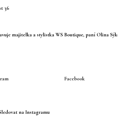
t 36
vuje majitelka a stylistka WS Boutique, paní Olina Sýk
gram
Facebook
Sledovat na Instagramu