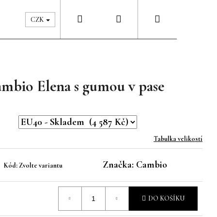
Hledat
Přihlášení
Nákupní
Péče & Šatník
Kontakty
CZK
košík
ambio Elena s gumou v pase
Tabulka velikostí
Značka:
Cambio
Kód:
Zvolte variantu
DO KOŠÍKU