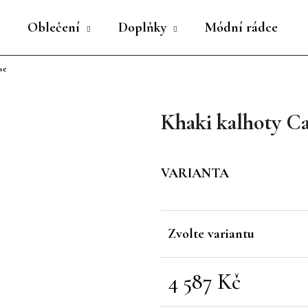
Oblečení
Doplňky
Módní rádce
se
Co potřebujete najít?
Khaki kalhoty C
HLEDAT
VARIANTA
Doporučujeme
Zvolte variantu
4 587 Kč
Měrná