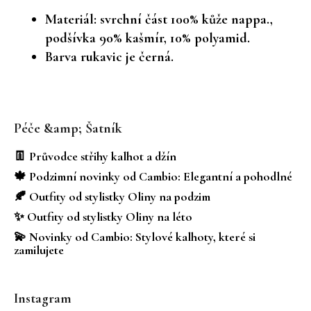
Materiál: svrchní část 100% kůže nappa.,
podšívka 90% kašmír, 10% polyamid.
Barva rukavic je černá.
Z
á
Péče &amp; Šatník
p
a
👖 Průvodce střihy kalhot a džín
t
🍁 Podzimní novinky od Cambio: Elegantní a pohodlné
í
🍂 Outfity od stylistky Oliny na podzim
✨ Outfity od stylistky Oliny na léto
💫 Novinky od Cambio: Stylové kalhoty, které si
zamilujete
Instagram