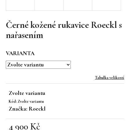
a
j
í
Černé kožené rukavice Roeckl s
t
nařasením
?
VARIANTA
HLEDAT
Tabulka velikostí
Zvolte variantu
D
Kód:
Zvolte variantu
o
Značka:
Roeckl
p
o
r
4 900 Kč
u