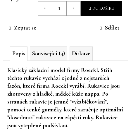
Měrná
č
DO KOŠÍKU
u
cena:
j
e
Zeptat se
Sdílet
m
e
Popis
Související (4)
Diskuze
Klasický základní model firmy Roeckl. Střih
těchto rukavic vychází z jedné z nejstarších
fazón, které firma Roeckl vyrábí. Rukavice jsou
zhotoveny z hladké, měkké kůže nappa, Po
stranách rukavic je jemné "vyžabičkování",
pomocí tenké gumičky, které zaručuje optimální
"dosednutí" rukavice na zápěstí ruky. Rukavice
jsou vyteplené podšívkou.