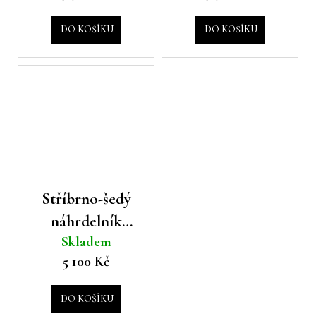
č
u
DO KOŠÍKU
DO KOŠÍKU
j
e
m
e
Stříbrno-šedý
náhrdelník
Skladem
Peserico
5 100 Kč
DO KOŠÍKU