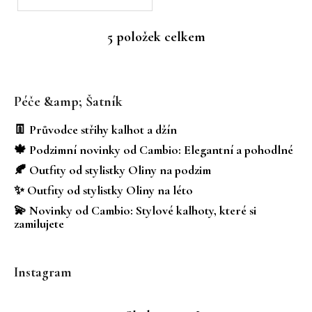
5
položek celkem
O
v
Z
l
á
á
Péče &amp; Šatník
d
p
a
a
👖 Průvodce střihy kalhot a džín
c
t
🍁 Podzimní novinky od Cambio: Elegantní a pohodlné
í
í
p
🍂 Outfity od stylistky Oliny na podzim
r
✨ Outfity od stylistky Oliny na léto
v
💫 Novinky od Cambio: Stylové kalhoty, které si
k
zamilujete
y
v
ý
Instagram
p
i
s