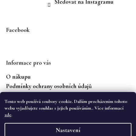
Sledovat na Instagramu
u
Facebook
Informace pro vás
O nákupu
Podmínky ochrany osobních údajů
Jaké značky prodáváme?
Tento web používá soubory cookie. Dalším procházením tohoto
Vrácení zboží
webu vyjadřujete souhlas s jejich používáním.. Více informací
zde
.
Vytvořil Shoptet
Nastavení