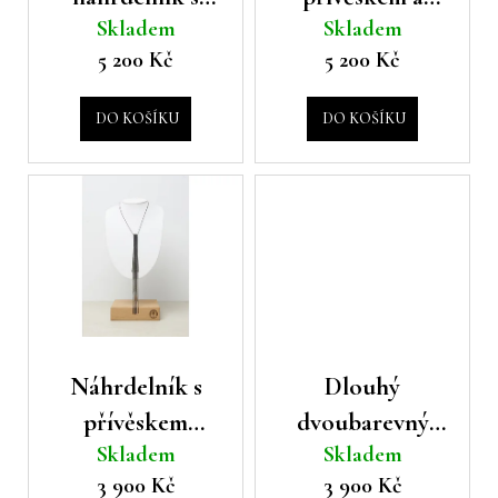
u
ů
a
Skladem
Skladem
přívěskem
korálky Peserico
k
j
5 200 Kč
5 200 Kč
Peserico
t
í
ů
t
DO KOŠÍKU
DO KOŠÍKU
?
HLEDAT
D
Náhrdelník s
Dlouhý
o
přívěskem
dvoubarevný
p
o
Skladem
Skladem
Peserico
náhrdelník
r
3 900 Kč
3 900 Kč
Peserico
u