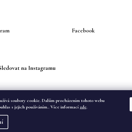
gram
Facebook
Sledovat na Instagramu
užívá soubory cookie. Dalším procházením tohoto webu
ouhlas s jejich používáním.. Více informací
zde
.
va vyhrazena.
ní
dě