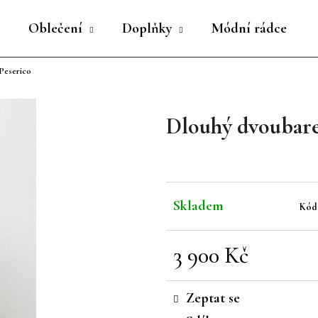
Oblečení
Doplňky
Módní rádce
Peserico
Co potřebujete najít?
Dlouhý dvoubare
HLEDAT
Doporučujeme
Skladem
Kód
3 900 Kč
Měrná
cena:
Zeptat se