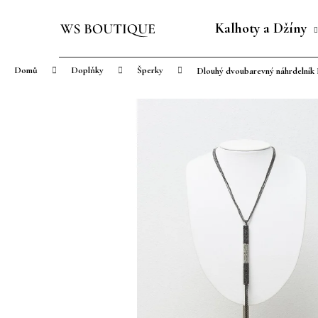
K
Přejít
o
na
Kalhoty a Džíny
Zpět
Zpět
š
obsah
do
do
í
Domů
Doplňky
Šperky
Dlouhý dvoubarevný náhrdelník 
obchodu
obchodu
k