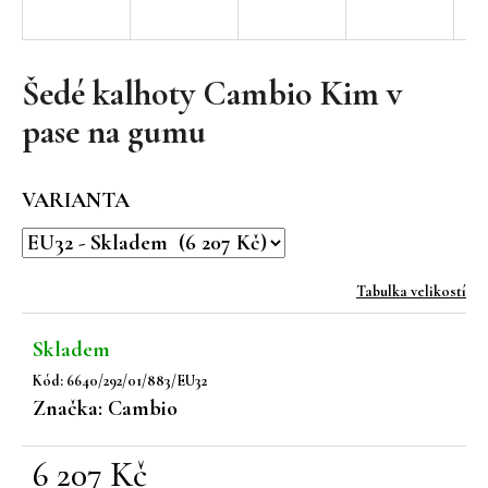
a
j
í
Šedé kalhoty Cambio Kim v
t
pase na gumu
?
VARIANTA
HLEDAT
Tabulka velikostí
Skladem
D
Kód:
6640/292/01/883/EU32
o
Značka:
Cambio
p
o
r
6 207 Kč
u