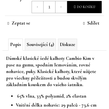
Měrná
č
DO KOŠÍKU
u
cena:
j
e
Zeptat se
Sdílet
m
e
Popis
Související (4)
Diskuze
Dámské klasické šedé kalhoty Cambio Kim v
pase na gumu, spodním lemováním, rovné
nohavice, puky. Klasické kalhoty, které užijete
pro všechny příležitosti a budou skvělým
základním kouskem do vašeho šatníku.
65% vlna, 33% polyamid, 2% elastan
Vnitřní délka nohavic: 29 palců - 73,6 cm