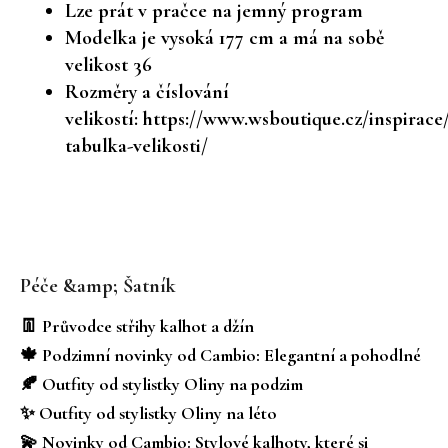
Lze prát v pračce na jemný program
Modelka je vysoká 177 cm a má na sobě
velikost 36
Rozměry a číslování
velikostí:
https://www.wsboutique.cz/inspirace
tabulka-velikosti/
Z
á
Péče &amp; Šatník
p
a
👖 Průvodce střihy kalhot a džín
t
🍁 Podzimní novinky od Cambio: Elegantní a pohodlné
í
🍂 Outfity od stylistky Oliny na podzim
✨ Outfity od stylistky Oliny na léto
💫 Novinky od Cambio: Stylové kalhoty, které si