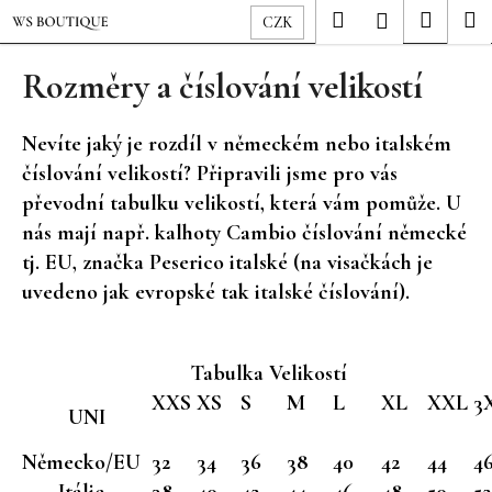
K
Přejít
Hledat
Nákup
M
Přihlášení
CZK
o
na
Zpět
Zpět
košík
š
obsah
Rozměry a číslování velikostí
í
C
k
Nevíte jaký je rozdíl v německém nebo italském
o
číslování velikostí? Připravili jsme pro vás
p
převodní tabulku velikostí, která vám pomůže. U
o
t
nás mají např. kalhoty Cambio číslování německé
ř
tj. EU, značka Peserico italské (na visačkách je
e
uvedeno jak evropské tak italské číslování).
b
u
Tabulka Velikostí
j
XXS
XS
S
M
L
XL
XXL
3
e
UNI
t
e
Německo/EU
32
34
36
38
40
42
44
4
n
Itálie
38
40
42
44
46
48
50
52