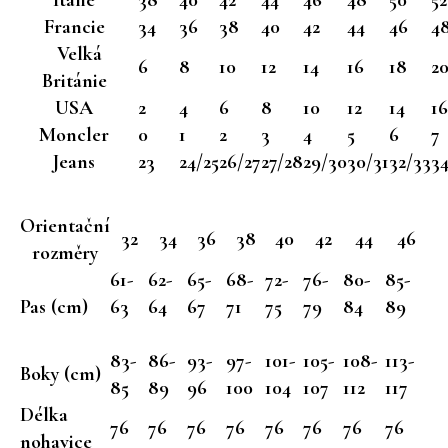
a
Francie
34
36
38
40
42
44
46
4
j
Velká
6
8
10
12
14
16
18
2
í
Británie
t
USA
2
4
6
8
10
12
14
16
?
Moncler
0
1
2
3
4
5
6
7
Jeans
23
24/25
26/27
27/28
29/30
30/31
32/33
3
Orientační
32
34
36
38
40
42
44
46
HLEDAT
rozměry
61-
62-
65-
68-
72-
76-
80-
85-
Pas (cm)
63
64
67
71
75
79
84
89
D
o
83-
86-
93-
97-
101-
105-
108-
113-
Boky (cm)
p
85
89
96
100
104
107
112
117
o
Délka
r
76
76
76
76
76
76
76
76
nohavice
u