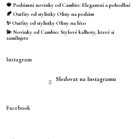
t
🍁 Podzimní novinky od Cambio: Elegantní a pohodlné
í
🍂 Outfity od stylistky Oliny na podzim
✨ Outfity od stylistky Oliny na léto
💫 Novinky od Cambio: Stylové kalhoty, které si
zamilujete
Instagram
Sledovat na Instagramu
Facebook