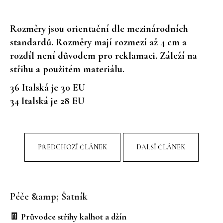
č
u
Rozměry jsou orientační dle mezinárodních
j
e
standardů. Rozměry mají rozmezí až 4 cm a
m
rozdíl není důvodem pro reklamaci. Záleží na
e
střihu a použitém materiálu.
36 Italská je 30 EU
34 Italská je 28 EU
PŘEDCHOZÍ ČLÁNEK
DALŠÍ ČLÁNEK
Z
á
Péče &amp; Šatník
p
a
👖 Průvodce střihy kalhot a džín