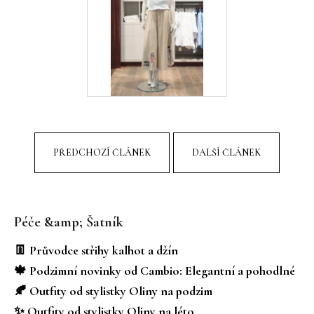
PŘEDCHOZÍ ČLÁNEK
DALŠÍ ČLÁNEK
Z
á
Péče &amp; Šatník
p
a
👖 Průvodce střihy kalhot a džín
t
🍁 Podzimní novinky od Cambio: Elegantní a pohodlné
í
🍂 Outfity od stylistky Oliny na podzim
✨ Outfity od stylistky Oliny na léto