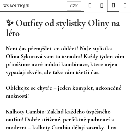
K
Přejít
Hledat
Nákup
M
Přihlášení
CZK
o
na
Zpět
Zpět
košík
š
obsah
✨ Outfity od stylistky Oliny na
í
léto
C
k
o
p
Není čas přemýšlet, co obléct? Naše stylistka
o
Olina Sýkorová vám to usnadní! Každý týden vám
t
přinášíme nové módní kombinace, které nejen
ř
vypadají skvěle, ale také vám ušetří čas.
e
b
Oblékejte se chytře – jeden komplet, nekonečné
u
možnosti!
j
e
Kalhoty Cambio: Základ každého úspěšného
t
outfitu! Dobře střižené, perfektně padnoucí a
e
moderní – kalhoty Cambio dělají zázraky. I na
n