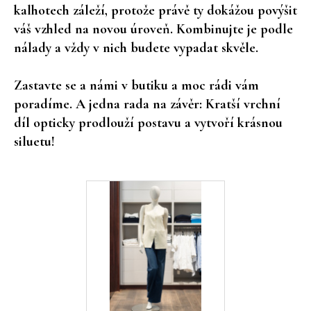
kalhotech záleží, protože právě ty dokážou povýšit
a
váš vzhled na novou úroveň. Kombinujte je podle
j
nálady a vždy v nich budete vypadat skvěle.
í
t
Zastavte se a námi v butiku a moc rádi vám
?
poradíme. A jedna rada na závěr: Kratší vrchní
díl opticky prodlouží postavu a vytvoří krásnou
siluetu!
HLEDAT
D
o
p
o
r
u