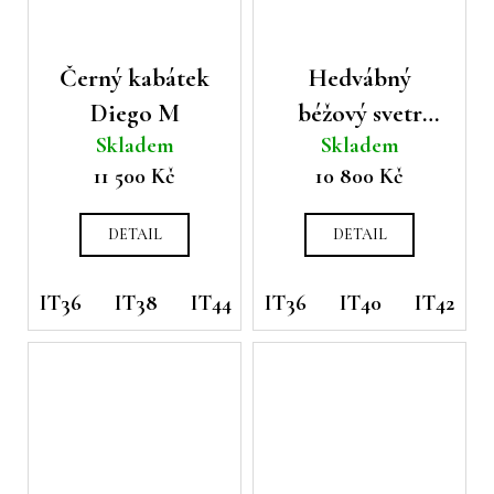
Černý kabátek
Hedvábný
Diego M
béžový svetr
Skladem
Skladem
Peserico
11 500 Kč
10 800 Kč
DETAIL
DETAIL
IT36
IT38
IT44
IT36
IT40
IT42