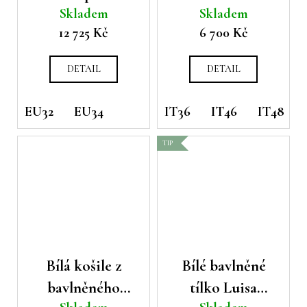
Skladem
Skladem
lnu
s delším zadním
12 725 Kč
6 700 Kč
dílem
DETAIL
DETAIL
EU32
EU34
IT36
IT46
IT48
TIP
Bílá košile z
Bílé bavlněné
bavlněného
tílko Luisa