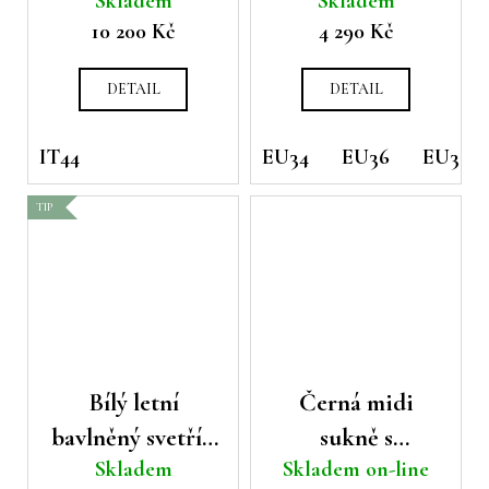
Skladem
Skladem
popelínu a
Cerano
10 200 Kč
4 290 Kč
hedvábné
organzy Peserico
DETAIL
DETAIL
IT44
EU34
EU36
EU38
TIP
Bílý letní
Černá midi
bavlněný svetřík
sukně s
Skladem
Skladem on-line
Luisa Cerano
rozparkem