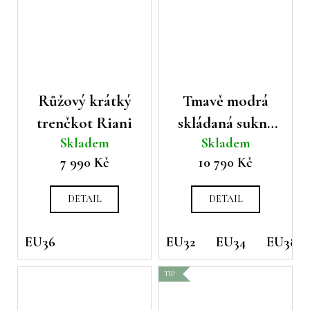
Růžový krátký
Tmavě modrá
trenčkot Riani
skládaná sukně
Skladem
Skladem
Riani
7 990 Kč
10 790 Kč
DETAIL
DETAIL
EU36
EU32
EU34
EU38
TIP