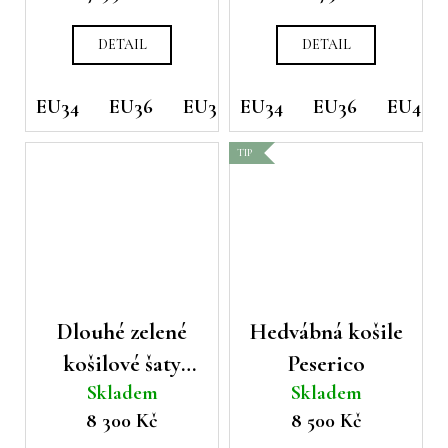
DETAIL
DETAIL
EU34
EU36
EU38
EU34
EU36
EU40
TIP
Dlouhé zelené
Hedvábná košile
košilové šaty
Peserico
Skladem
Skladem
Émanou Angel
8 300 Kč
8 500 Kč