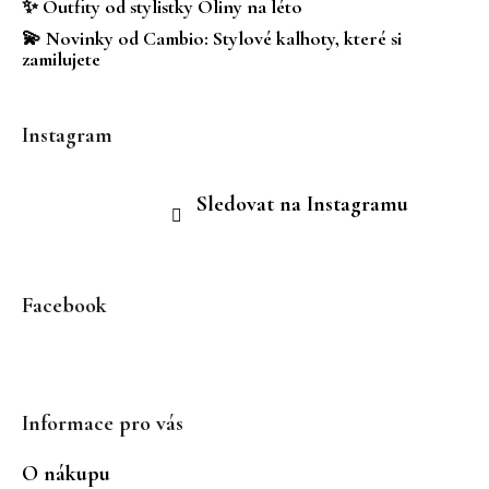
✨ Outfity od stylistky Oliny na léto
v
💫 Novinky od Cambio: Stylové kalhoty, které si
ý
zamilujete
p
i
s
Instagram
u
Sledovat na Instagramu
Facebook
Informace pro vás
O nákupu