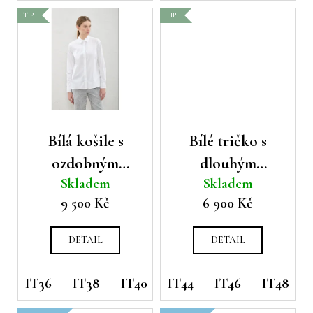
č
TIP
TIP
u
j
e
m
e
Bílá košile s
Bílé tričko s
ozdobným
dlouhým
Skladem
Skladem
límečkem
rukávem
9 500 Kč
6 900 Kč
Peserico
Peserico
DETAIL
DETAIL
IT36
IT38
IT40
IT44
IT44
IT46
IT46
IT48
IT48