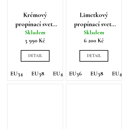
Krémový
Limetkový
propínací svetr
propínací svetr
Skladem
Skladem
Oui s příměsí
Oui s příměsí
5 990 Kč
6 200 Kč
kašmíru
kašmíru
DETAIL
DETAIL
EU34
EU38
EU40
EU36
EU42
EU38
EU40