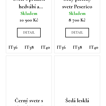
hedvábí a
svetr Peserico
Skladem
Skladem
kašmíru Peserico
10 900 Kč
8 700 Kč
DETAIL
DETAIL
IT36
IT38
IT40
IT36
IT42
IT46
IT38
IT40
Černý svetr s
Šedá lesklá