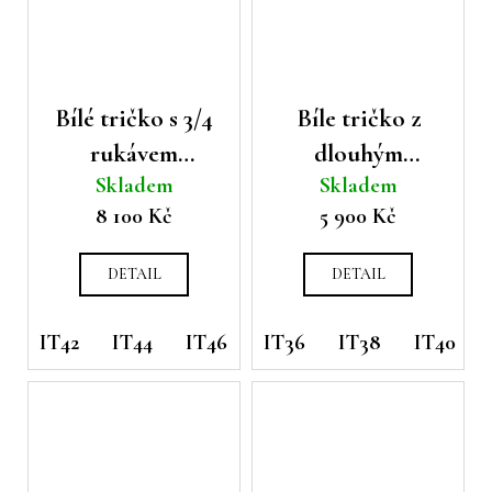
Bílé tričko s 3/4
Bíle tričko z
rukávem
dlouhým
Skladem
Skladem
Peserico
rukávem
8 100 Kč
5 900 Kč
Peserico
DETAIL
DETAIL
IT42
IT44
IT46
IT36
IT38
IT40