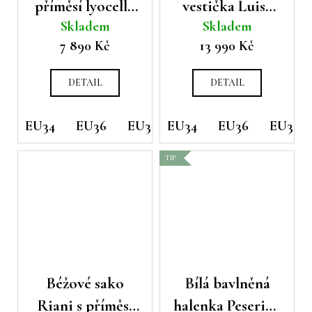
příměsí lyocellu
vestička Luisa
Skladem
Skladem
Luisa Cerano
Cerano
7 890 Kč
13 990 Kč
DETAIL
DETAIL
EU34
EU36
EU38
EU34
EU40
EU36
EU38
TIP
Béžové sako
Bílá bavlněná
Riani s příměsí
halenka Peserico