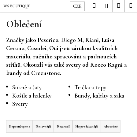
K
Přejít
Hledat
Nákup
M
Přihlášení
CZK
o
na
Zpět
Zpět
košík
š
obsah
Oblečení
í
C
k
Značky jako Peserico, Diego M, Riani, Luisa
o
Cerano, Casadei, Oui jsou zárukou kvalitních
p
materiálu, ručního zpracování a padnoucích
o
t
střihů. Okouzlí vás také svetry od Rocco Ragni a
ř
bundy od Creenstone.
e
Sukně a šaty
Trička a topy
b
Košile a halenky
Bundy, kabáty a saka
u
Svetry
j
e
Ř
t
a
Doporučujeme
Nejlevnější
Nejdražší
Nejprodávanější
Abecedně
e
z
n