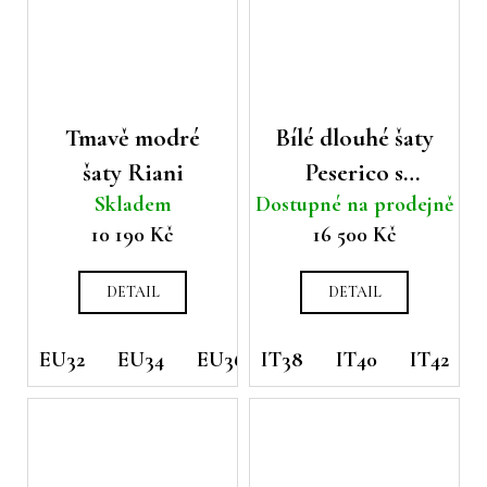
Tmavě modré
Bílé dlouhé šaty
šaty Riani
Peserico s
Skladem
Dostupné na prodejně
pleteným tílkem
10 190 Kč
16 500 Kč
DETAIL
DETAIL
EU32
EU34
EU36
IT38
IT40
IT42