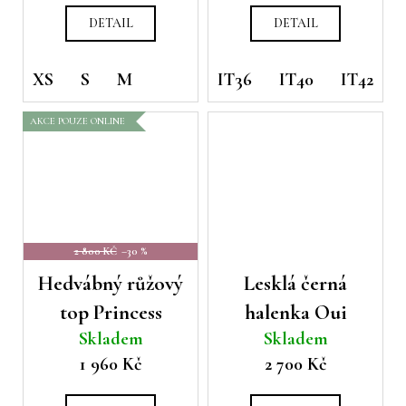
DETAIL
DETAIL
XS
S
M
IT36
IT40
IT42
AKCE POUZE ONLINE
2 800 KČ
–30 %
Hedvábný růžový
Lesklá černá
top Princess
halenka Oui
Skladem
Skladem
1 960 Kč
2 700 Kč