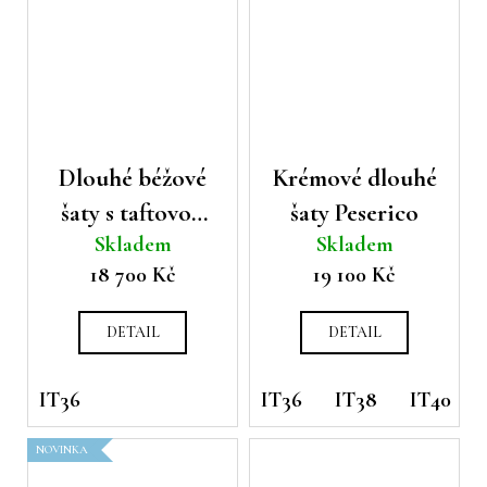
Dlouhé béžové
Krémové dlouhé
šaty s taftovou
šaty Peserico
Skladem
Skladem
sukní Peserico
18 700 Kč
19 100 Kč
DETAIL
DETAIL
IT36
IT36
IT38
IT40
NOVINKA