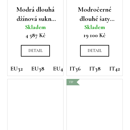
Modrá dlouhá
Modročerné
džínová sukně
dlouhé šaty
Skladem
Skladem
Cambio s
Peserico
4 587 Kč
19 100 Kč
rozparkem
DETAIL
DETAIL
EU32
EU38
EU40
IT36
EU42
IT38
EU44
IT42
TIP