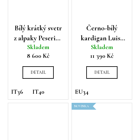
Bílý krátký svetr
Černo-bílý
z alpaky Peserico
kardigan Luisa
Skladem
Skladem
s 1/2 rukávem
Cerano
8 600 Kč
11 390 Kč
DETAIL
DETAIL
IT36
IT40
EU34
NOVINKA