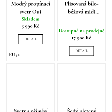
Modrý propínací
Plisovaná bílo-
svetr Oui
béžová midi
Skladem
sukně Peserico
5 990 Kč
Dostupné na prodejně
17 900 Kč
DETAIL
DETAIL
EU42
Svetr s příměsí
Šedý pletený