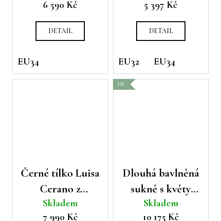
6 590 Kč
5 397 Kč
Cambio
DETAIL
DETAIL
EU34
EU32
EU34
TIP
Černé tílko Luisa
Dlouhá bavlněná
Cerano z
sukně s květy
Skladem
Skladem
třpytivých
Riani
7 990 Kč
10 175 Kč
kamínků