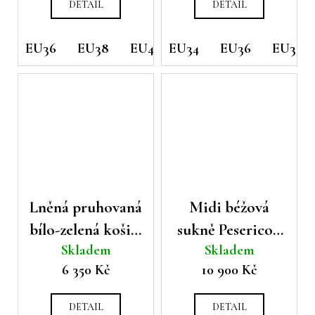
DETAIL
DETAIL
EU36
EU38
EU40
EU34
EU42
EU36
EU44
EU38
EU46
Lněná pruhovaná
Midi béžová
bílo-zelená košile
sukně Peserico s
Skladem
Skladem
Riani
páskem
6 350 Kč
10 900 Kč
DETAIL
DETAIL