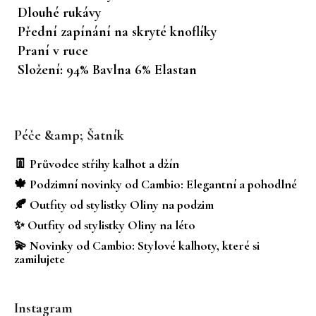
Dlouhé rukávy
Přední zapínání na skryté knoflíky
Praní v ruce
Složení: 94% Bavlna 6% Elastan
Z
á
Péče &amp; Šatník
p
a
👖 Průvodce střihy kalhot a džín
t
🍁 Podzimní novinky od Cambio: Elegantní a pohodlné
í
🍂 Outfity od stylistky Oliny na podzim
✨ Outfity od stylistky Oliny na léto
💫 Novinky od Cambio: Stylové kalhoty, které si
zamilujete
Instagram