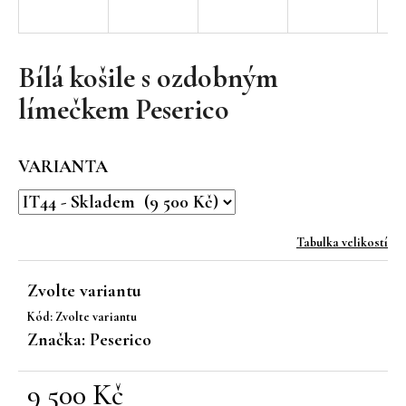
a
j
í
Bílá košile s ozdobným
t
límečkem Peserico
?
VARIANTA
HLEDAT
Tabulka velikostí
Zvolte variantu
D
Kód:
Zvolte variantu
o
Značka:
Peserico
p
o
r
9 500 Kč
u