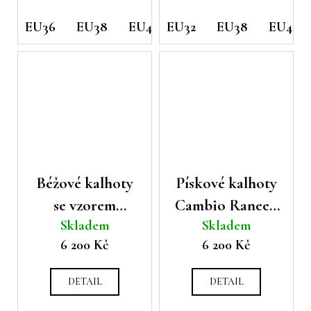
EU36
EU38
EU40
EU32
EU42
EU38
EU46
EU40
Béžové kalhoty
Pískové kalhoty
se vzorem
Cambio Ranee s
Skladem
Skladem
Cambio Faith
geometrickým
6 200 Kč
6 200 Kč
vzorem
DETAIL
DETAIL