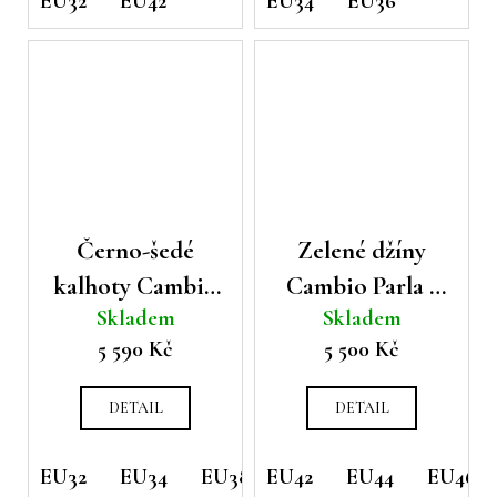
EU32
EU42
EU34
EU36
Černo-šedé
Zelené džíny
kalhoty Cambio
Cambio Parla s
Skladem
Skladem
Francis se
úzkými
5 590 Kč
5 500 Kč
vzorem
nohavicemi a
krajkou
DETAIL
DETAIL
EU32
EU34
EU38
EU42
EU40
EU44
EU44
EU46