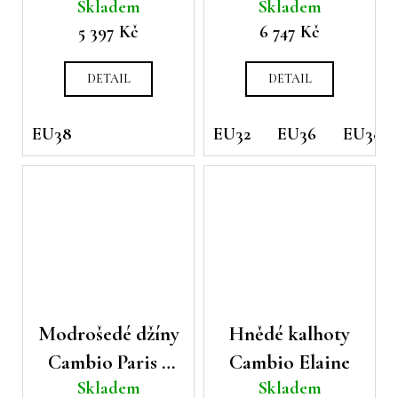
Skladem
Skladem
Ocean
č
5 397 Kč
6 747 Kč
u
j
e
DETAIL
DETAIL
m
e
EU38
EU32
EU36
EU38
Modrošedé džíny
Hnědé kalhoty
Cambio Paris s
Cambio Elaine
Skladem
Skladem
potiskem