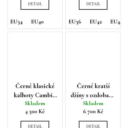
DETAIL
DETAIL
EU34
EU40
EU36
EU42
EU44
Černé klasické
Černé kratší
kalhoty Cambio
džíny s ozdobami
Skladem
Skladem
s jemným
Cambio Tess
4 500 Kč
6 700 Kč
proužkem
DETAIL
DETAIL