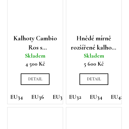
Kalhoty Cambio
Hnědé mírně
Ros s
rozšířené kalhoty
Skladem
Skladem
geometrickým
Cambio Ranee s
4 500 Kč
5 600 Kč
vzorem
geometrickým
vzorem
DETAIL
DETAIL
EU34
EU36
EU38
EU32
EU42
EU34
EU44
EU42