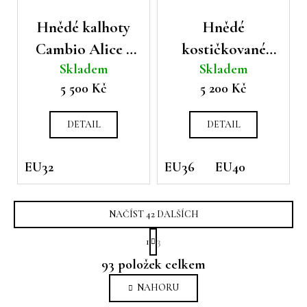
Hnědé kalhoty
Hnědé
Cambio Alice s
kostičkované
Skladem
Skladem
graffiti vzorem
kalhoty Cambio
5 500 Kč
5 200 Kč
Rhona s puky
DETAIL
DETAIL
EU32
EU36
EU40
NAČÍST 42 DALŠÍCH
S
1
3
t
O
r
93
položek celkem
v
á
n
l
NAHORU
k
á