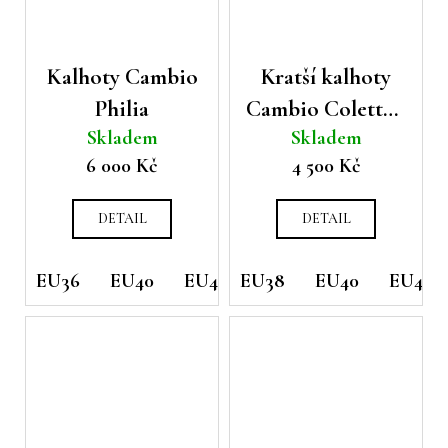
Kalhoty Cambio
Kratší kalhoty
Philia
Cambio Colette s
Skladem
Skladem
pruhy
6 000 Kč
4 500 Kč
DETAIL
DETAIL
EU36
EU40
EU44
EU38
EU46
EU40
EU42