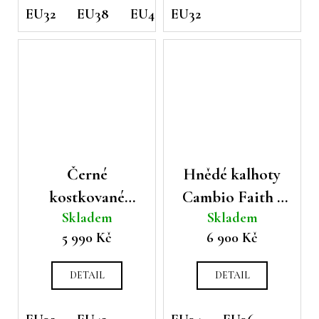
EU32
EU38
EU40
EU32
Černé
Hnědé kalhoty
kostkované
Cambio Faith s
Skladem
Skladem
kalhoty Cambio
geometickým
5 990 Kč
6 900 Kč
Faith
vzorem
DETAIL
DETAIL