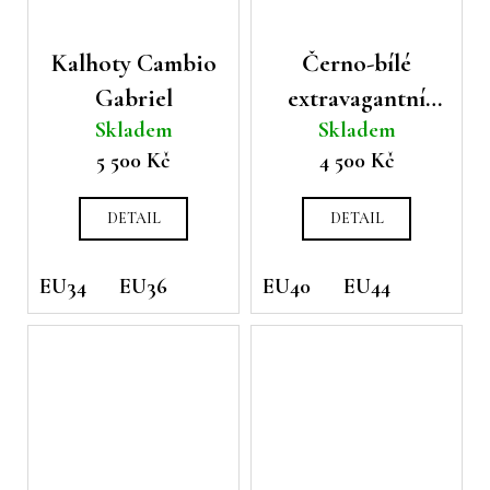
Kalhoty Cambio
Černo-bílé
Gabriel
extravagantní
Skladem
Skladem
kalhoty Cambio
5 500 Kč
4 500 Kč
Ranee s
rozšířenými
DETAIL
DETAIL
nohavicemi
EU34
EU36
EU40
EU44