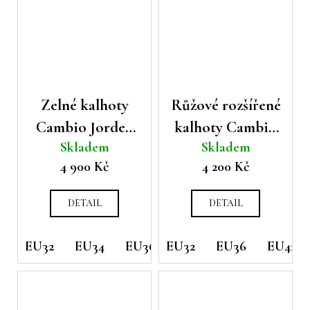
Zelné kalhoty
Růžové rozšířené
Cambio Jorden
kalhoty Cambio
Skladem
Skladem
teplákového
Farah
4 900 Kč
4 200 Kč
stříhu
DETAIL
DETAIL
EU32
EU34
EU36
EU32
EU38
EU36
EU46
EU42