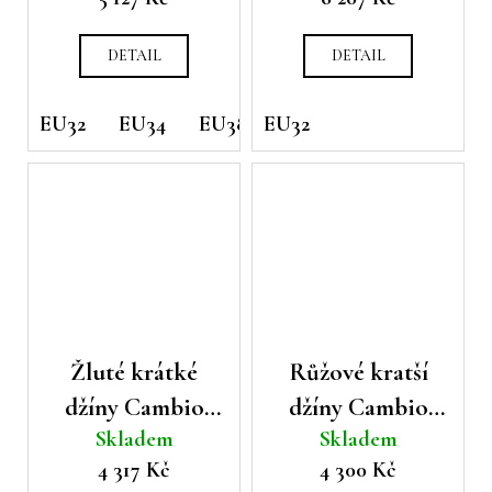
Clementine s
pase
potiskem
DETAIL
DETAIL
EU32
EU34
EU38
EU32
EU40
EU42
Žluté krátké
Růžové kratší
džíny Cambio
džíny Cambio
Skladem
Skladem
Piper
Francesca s
4 317 Kč
4 300 Kč
rozšířenými