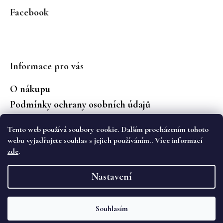
Facebook
Informace pro vás
O nákupu
Podmínky ochrany osobních údajů
Jaké značky prodáváme?
Tento web používá soubory cookie. Dalším procházením tohoto
Vrácení zboží
webu vyjadřujete souhlas s jejich používáním.. Více informací
zde
.
Vytvořil Shoptet
Nastavení
Copyright 2026
WS Boutique
. Všechna práva
vyhrazena.
Souhlasím
Objevte novou kolekci podzimních kalhot Cambio na eshopu i v
kamenném obchodě WS Boutique. 🌷