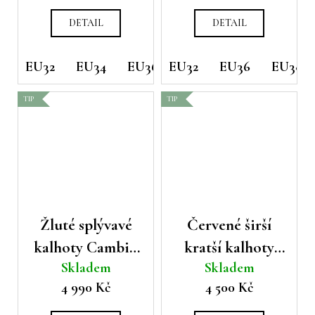
nohavicemi
DETAIL
DETAIL
EU32
EU34
EU36
EU32
EU38
EU36
EU38
TIP
TIP
Žluté splývavé
Červené širší
kalhoty Cambio
kratší kalhoty
Skladem
Skladem
Clara s příměsí
Cambio
4 990 Kč
4 500 Kč
lnu
Cameron s
gumou v pase