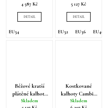
4 587 Kč
5 127 Kč
DETAIL
DETAIL
EU34
EU32
EU36
EU40
Béžové kratší
Kostkované
plátěné kalhoty
kalhoty Cambio
Skladem
Skladem
Cambio
Ava s gumou v
5 127 Kč
6 207 Kč