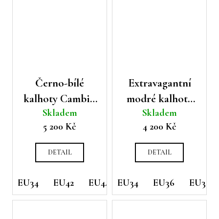
Černo-bílé
Extravagantní
kalhoty Cambio
modré kalhoty
Skladem
Skladem
Francis s gumou
Cambio Ranee s
5 200 Kč
4 200 Kč
v pase a
geometrickým
potiskem
vzorem
DETAIL
DETAIL
EU34
EU42
EU44
EU34
EU36
EU38