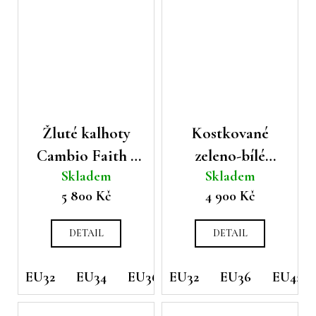
Žluté kalhoty
Kostkované
Cambio Faith s
zeleno-bílé
Skladem
Skladem
mírně
kalhoty Cambio
5 800 Kč
4 900 Kč
rozšířenými
Ranee
nohavicemi
DETAIL
DETAIL
EU32
EU34
EU36
EU32
EU36
EU42