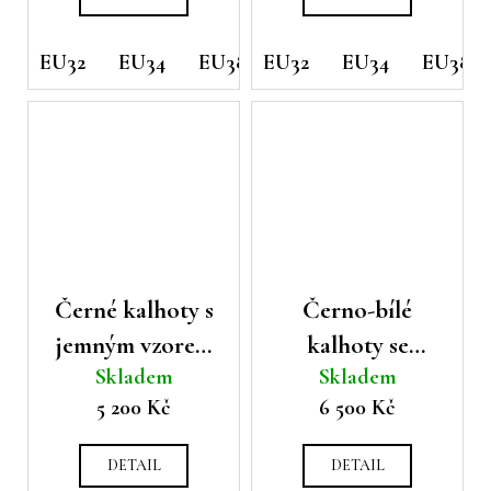
EU32
EU34
EU38
EU32
EU44
EU34
EU38
Černé kalhoty s
Černo-bílé
jemným vzorem
kalhoty se
Skladem
Skladem
Cambio Faith
vzorem Cambio
5 200 Kč
6 500 Kč
Francis
DETAIL
DETAIL