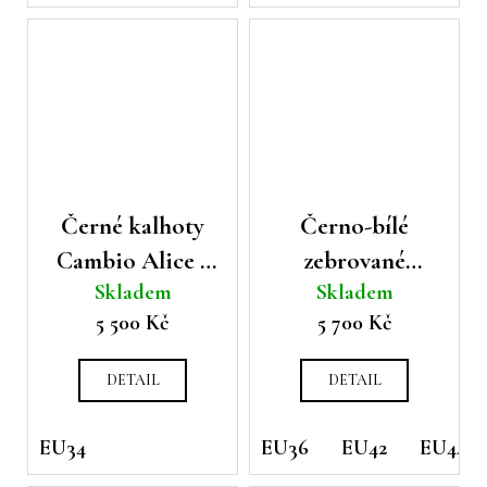
Černé kalhoty
Černo-bílé
Cambio Alice s
zebrované
Skladem
Skladem
třásničkami
kalhoty Cambio
5 500 Kč
5 700 Kč
Rhona
DETAIL
DETAIL
EU34
EU36
EU42
EU44