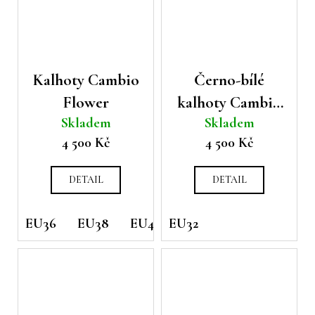
Kalhoty Cambio
Černo-bílé
Flower
kalhoty Cambio
Skladem
Skladem
Ranee s
4 500 Kč
4 500 Kč
geometrickým
vzorem
DETAIL
DETAIL
EU36
EU38
EU42
EU32
EU44