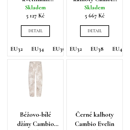
u
ů
a
Skladem
Skladem
Cambio
Addison
k
j
5 127 Kč
5 667 Kč
Clementine
t
í
ů
t
DETAIL
DETAIL
?
EU32
EU34
EU36
EU32
EU38
EU38
EU40
EU42
HLEDAT
D
o
p
Béžovo-bílé
Černé kalhoty
o
r
džíny Cambio
Cambio Evelin
u