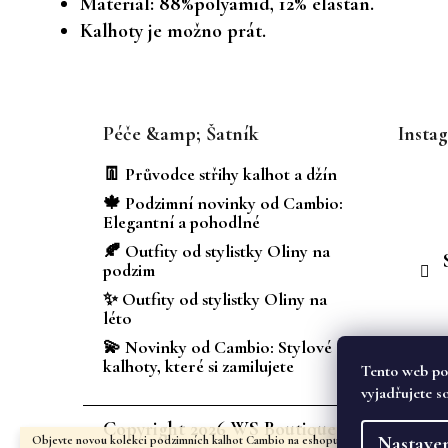
Materiál: 88%polyamid, 12% elastan.
Kalhoty je možno prát.
Z
á
Péče &amp; Šatník
Insta
p
a
👖 Průvodce střihy kalhot a džín
t
🍁 Podzimní novinky od Cambio:
í
Elegantní a pohodlné
🍂 Outfity od stylistky Oliny na
podzim
✨ Outfity od stylistky Oliny na
léto
💫 Novinky od Cambio: Stylové
kalhoty, které si zamilujete
Tento web po
vyjadřujete s
Copyright 2026
WS Boutique
. Všechna prá
Nastave
Objevte novou kolekci podzimních kalhot Cambio na eshopu i v kamenném obcho