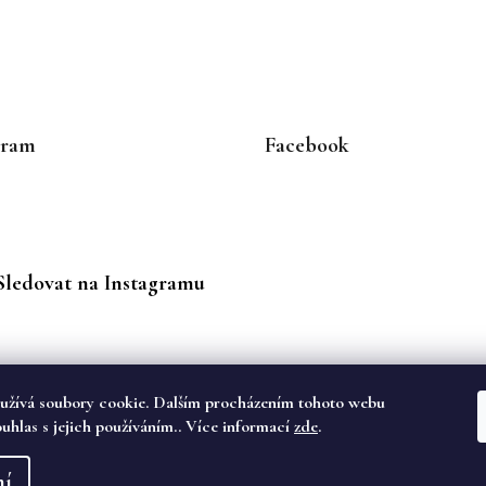
gram
Facebook
Sledovat na Instagramu
užívá soubory cookie. Dalším procházením tohoto webu
ouhlas s jejich používáním.. Více informací
zde
.
va vyhrazena.
ní
dě