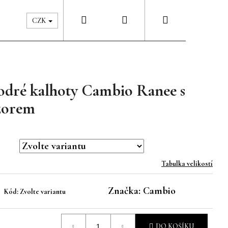
Hledat
Přihlášení
Nákupní
Péče & Šatník
Kontakty
CZK
košík
odré kalhoty Cambio Ranee s
zorem
Tabulka velikostí
Značka:
Cambio
Kód:
Zvolte variantu
DO KOŠÍKU