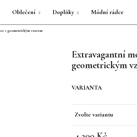
Oblečení
Doplňky
Módní rádce
nee s geometrickým vzorem
Co potřebujete najít?
Extravagantní m
HLEDAT
geometrickým v
Doporučujeme
VARIANTA
Zvolte variantu
4 200 Kč