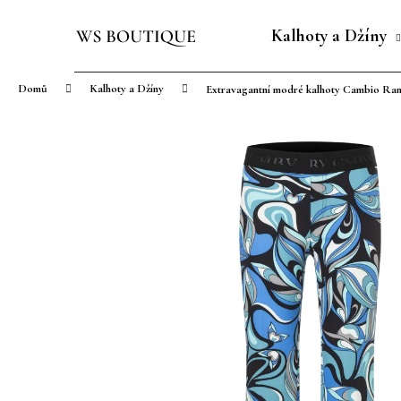
K
Přejít
o
na
Kalhoty a Džíny
Zpět
Zpět
š
obsah
do
do
í
Domů
Kalhoty a Džíny
Extravagantní modré kalhoty Cambio Ra
obchodu
obchodu
k