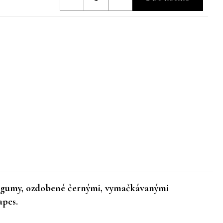
ké gumy, ozdobené černými, vymačkávanými
apes.