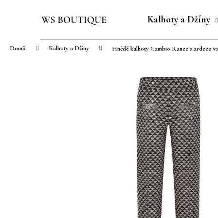
K
Přejít
o
na
Kalhoty a Džíny
Zpět
Zpět
š
obsah
do
do
í
Domů
Kalhoty a Džíny
Hnědé kalhoty Cambio Ranee s ardeco v
obchodu
obchodu
k