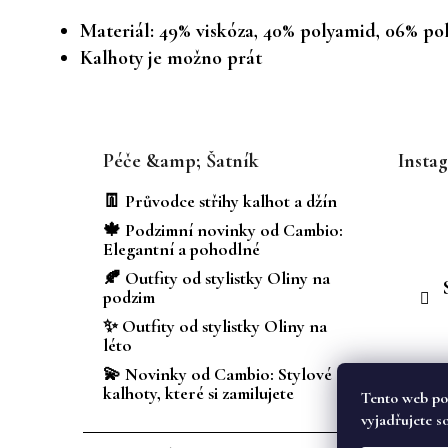
Materiál: 49% viskóza, 40% polyamid, 06% pol
Kalhoty je možno prát
Z
á
Péče &amp; Šatník
Insta
p
a
👖 Průvodce střihy kalhot a džín
t
🍁 Podzimní novinky od Cambio:
í
Elegantní a pohodlné
🍂 Outfity od stylistky Oliny na
podzim
✨ Outfity od stylistky Oliny na
léto
💫 Novinky od Cambio: Stylové
kalhoty, které si zamilujete
Tento web po
vyjadřujete s