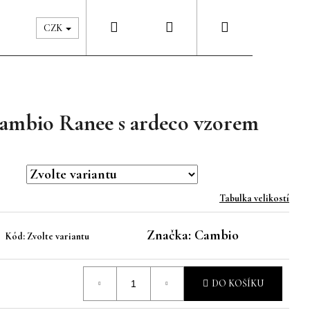
Hledat
Přihlášení
Nákupní
Péče & Šatník
Kontakty
CZK
košík
ambio Ranee s ardeco vzorem
Tabulka velikostí
Značka:
Cambio
Kód:
Zvolte variantu
DO KOŠÍKU