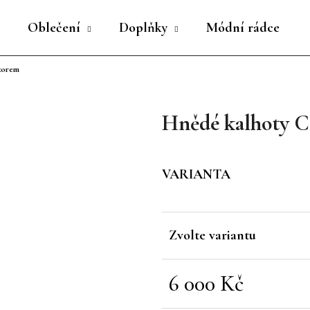
Oblečení
Doplňky
Módní rádce
zorem
Co potřebujete najít?
Hnědé kalhoty C
HLEDAT
VARIANTA
Doporučujeme
Zvolte variantu
6 000 Kč
Měrná