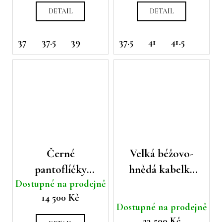
DETAIL
DETAIL
37
37.5
39
37.5
41
41.5
Černé
Velká béžovo-
pantoflíčky
hnědá kabelka
Dostupné na prodejně
Casadei
Casadei
14 500 Kč
Dostupné na prodejně
23 500 Kč