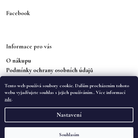
Facebook
Informace pro vás
O nákupu
Podmínky ochrany osobních údajů
Jaké značky prodáváme?
Tento web používá soubory cookie. Dalším procházením tohoto
Vrácení zboží
webu vyjadřujete souhlas s jejich používáním.. Více informací
zde
.
Vytvořil Shoptet
Nastavení
Copyright 2026
WS Boutique
. Všechna práva
vyhrazena.
Souhlasím
Objevte novou kolekci podzimních kalhot Cambio na eshopu i v