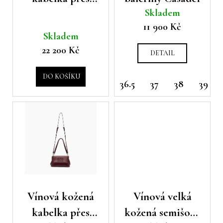
u
ů
a
Skladem
rameno Casadei
k
j
11 900 Kč
t
Skladem
í
ů
t
22 200 Kč
DETAIL
?
DO KOŠÍKU
36.5
37
38
39
HLEDAT
D
o
p
Vínová kožená
Vínová velká
o
r
kabelka přes
kožená semišová
u