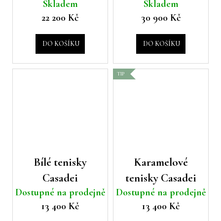
Skladem
Skladem
rameno Casadei
kabelka Casadei
č
22 200 Kč
30 900 Kč
u
j
e
DO KOŠÍKU
DO KOŠÍKU
m
e
TIP
Bílé tenisky
Karamelové
Casadei
tenisky Casadei
Dostupné na prodejně
Dostupné na prodejně
13 400 Kč
13 400 Kč