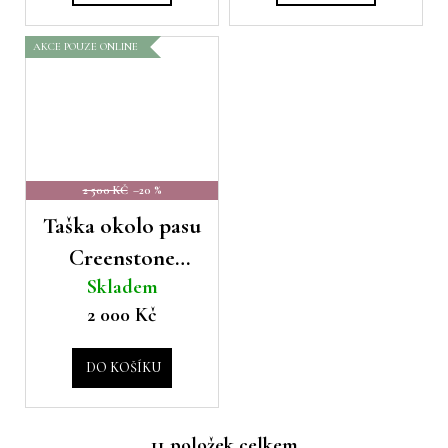
AKCE POUZE ONLINE
2 500 KČ
–20 %
Taška okolo pasu
Creenstone
Skladem
black
2 000 Kč
DO KOŠÍKU
11
položek celkem