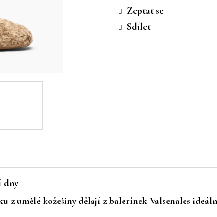
cena:
Zeptat se
Sdílet
í dny
ku z umělé kožešiny
dělají z balerínek
Valsenales
ideáln