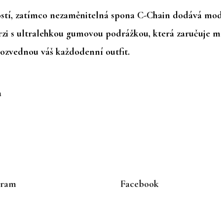
ostí, zatímco nezaměnitelná spona
C-Chain
dodává mode
rzi s
ultralehkou gumovou podrážkou
, která zaručuje 
 pozvednou váš každodenní outfit.
a
gram
Facebook