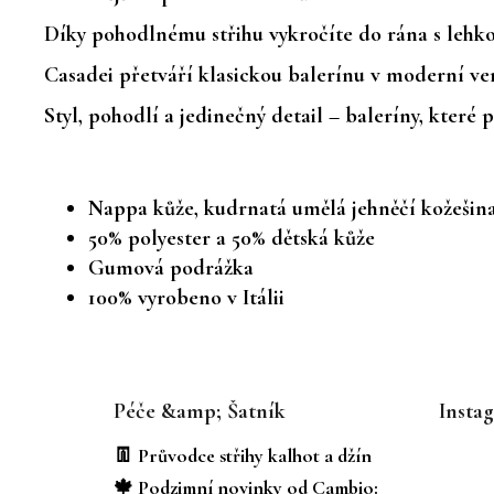
Díky pohodlnému střihu vykročíte do rána s lehk
Casadei přetváří klasickou balerínu v moderní ve
Styl, pohodlí a jedinečný detail – baleríny, které
Nappa kůže, kudrnatá umělá jehněčí kožešin
50% polyester a 50% dětská kůže
Gumová podrážka
100% vyrobeno v Itálii
Z
á
Péče &amp; Šatník
Insta
p
a
👖 Průvodce střihy kalhot a džín
t
🍁 Podzimní novinky od Cambio: