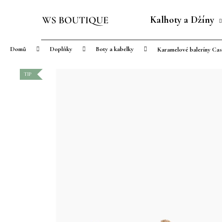
K
Přejít
o
na
Kalhoty a Džíny
Zpět
Zpět
š
obsah
do
do
í
Domů
Doplňky
Boty a kabelky
Karamelové baleríny Cas
obchodu
obchodu
k
TIP