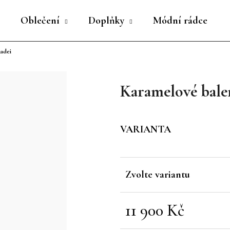
Oblečení
Doplňky
Módní rádce
adei
Co potřebujete najít?
Karamelové bale
HLEDAT
VARIANTA
Doporučujeme
Zvolte variantu
11 900 Kč
Měrná