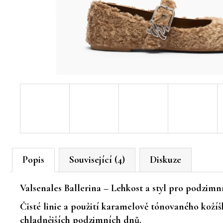
Popis
Související (4)
Diskuze
Valsenales Ballerina – Lehkost a styl pro podzimn
Čisté linie a použití
karamelově tónovaného kožíš
chladnějších podzimních dnů.