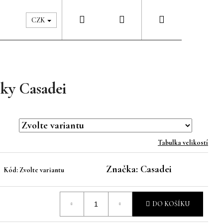
Hledat
Přihlášení
Nákupní
Péče & Šatník
Kontakty
CZK
košík
ky Casadei
Tabulka velikostí
Značka:
Casadei
Kód:
Zvolte variantu
DO KOŠÍKU