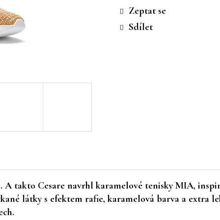
cena:
Zeptat se
Sdílet
. A takto Cesare navrhl karamelové tenisky MIA, inspir
ané látky s efektem rafie, karamelová barva a extra le
ech.