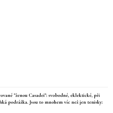
ované "ženou Casadei": svobodné, eklektické, při
hká podrážka. Jsou to mnohem víc než jen tenisky: