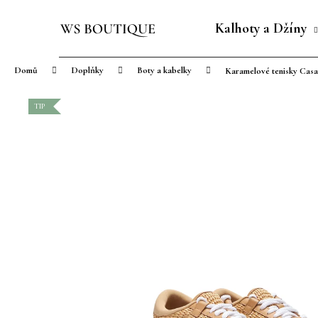
K
Přejít
o
na
Kalhoty a Džíny
Zpět
Zpět
š
obsah
do
do
í
Domů
Doplňky
Boty a kabelky
Karamelové tenisky Casa
obchodu
obchodu
k
TIP