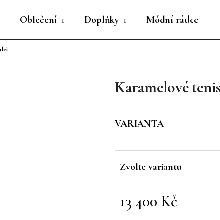
Oblečení
Doplňky
Módní rádce
dei
Co potřebujete najít?
Karamelové tenis
HLEDAT
VARIANTA
Doporučujeme
Zvolte variantu
13 400 Kč
Měrná