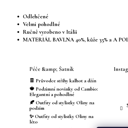
Odlehčené
Velmi pohodlné
Ručně vyrobeno v Itálii
MATERIÁL BAVLNA 40%, kůže 35% a A 
Z
á
Péče &amp; Šatník
Insta
p
a
👖 Průvodce střihy kalhot a džín
t
🍁 Podzimní novinky od Cambio:
í
Elegantní a pohodlné
🍂 Outfity od stylistky Oliny na
podzim
✨ Outfity od stylistky Oliny na
léto