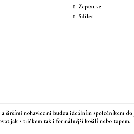
cena:
Zeptat se
Sdílet
a širšími nohavicemi budou ideálním společníkem do j
ovat jak s tričkem tak i formálnější košilí nebo topem