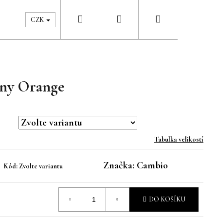
Hledat
Přihlášení
Nákupní
Péče & Šatník
Kontakty
CZK
košík
íny Orange
Tabulka velikostí
Značka:
Cambio
Kód:
Zvolte variantu
DO KOŠÍKU