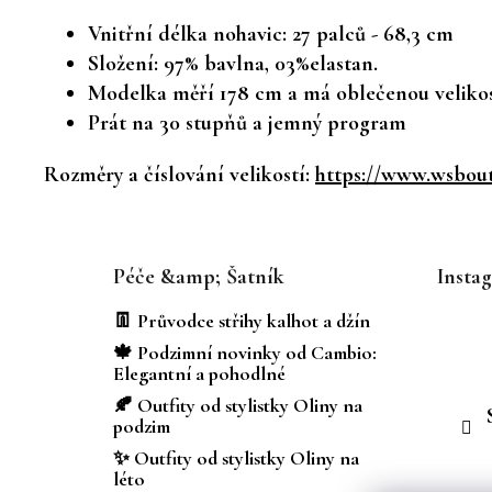
Vnitřní délka nohavic: 27 palců - 68,3 cm
Složení: 97% bavlna, 03%elastan.
Modelka měří 178 cm a má oblečenou velikos
Prát na 30 stupňů a jemný program
Rozměry a číslování velikostí:
https://www.wsbouti
Z
á
Péče &amp; Šatník
Insta
p
a
👖 Průvodce střihy kalhot a džín
t
🍁 Podzimní novinky od Cambio:
í
Elegantní a pohodlné
🍂 Outfity od stylistky Oliny na
podzim
✨ Outfity od stylistky Oliny na
léto