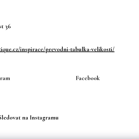
t 36
que.cz/inspirace/prevodni-tabulka-velikosti/
gram
Facebook
Sledovat na Instagramu