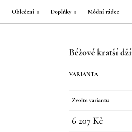
Oblečení
Doplňky
Módní rádce
Co potřebujete najít?
Béžové kratší dž
HLEDAT
VARIANTA
Doporučujeme
Zvolte variantu
6 207 Kč
Měrná