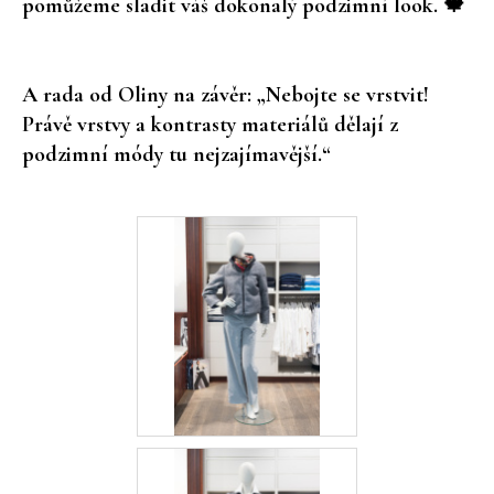
pomůžeme sladit váš dokonalý podzimní look. 🍁
č
u
j
e
A rada od Oliny na závěr: „Nebojte se vrstvit!
m
Právě vrstvy a kontrasty materiálů dělají z
e
podzimní módy tu nejzajímavější.“