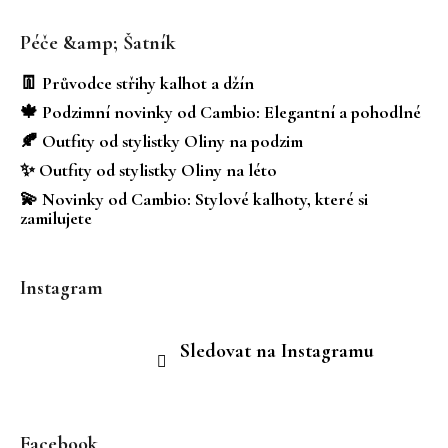
Z
á
Péče &amp; Šatník
p
a
👖 Průvodce střihy kalhot a džín
t
🍁 Podzimní novinky od Cambio: Elegantní a pohodlné
í
🍂 Outfity od stylistky Oliny na podzim
✨ Outfity od stylistky Oliny na léto
💫 Novinky od Cambio: Stylové kalhoty, které si
zamilujete
Instagram
Sledovat na Instagramu
Facebook