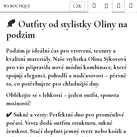
K
Přejít
Hledat
Nákup
M
Přihlášení
CZK
o
na
Zpět
Zpět
košík
š
obsah
🍂 Outfity od stylistky Oliny na
í
podzim
C
k
o
p
Podzim je ideální čas pro vrstvení, textury a
o
kvalitní materiály. Naše stylistka
Olina Sýkorová
t
pro vás připravila nové módní kombinace, které
ř
spojují
eleganci, pohodlí a nadčasovost
– přesně
e
to, co potřebujete pro chladnější dny.
b
Oblékejte se s lehkostí – jeden outfit, spousta
u
možností!
j
e
✔️
Sukně a vesty
: Perfektní duo pro proměnlivé
t
počasí. Vesta dodá outfitu strukturu, sukně
e
ženskost. Stačí doplnit jemný svetr nebo košili a
n