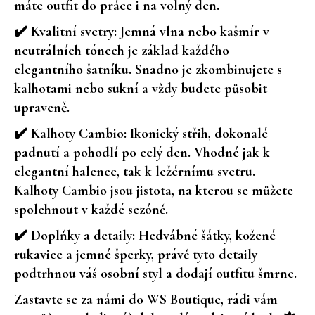
máte outfit do práce i na volný den.
a
✔️
Kvalitní svetry
: Jemná vlna nebo kašmír v
j
neutrálních tónech je základ každého
í
elegantního šatníku. Snadno je zkombinujete s
t
kalhotami nebo sukní a vždy budete působit
?
upraveně.
✔️
Kalhoty Cambio
: Ikonický střih, dokonalé
padnutí a pohodlí po celý den. Vhodné jak k
elegantní halence, tak k ležérnímu svetru.
HLEDAT
Kalhoty Cambio jsou jistota, na kterou se můžete
spolehnout v každé sezóně.
D
✔️
Doplňky a detaily
: Hedvábné šátky, kožené
o
rukavice a jemné šperky, právě tyto detaily
p
podtrhnou váš osobní styl a dodají outfitu šmrnc.
o
r
Zastavte se za námi do
WS Boutique
, rádi vám
u