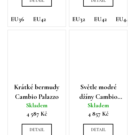
DETAIL
DETAIL
EU36
EU42
EU32
EU42
EU44
Krátké bermudy
Světle modré
Cambio Palazzo
džíny Cambio
Skladem
Skladem
Palazzo
4 587 Kč
4 857 Kč
DETAIL
DETAIL