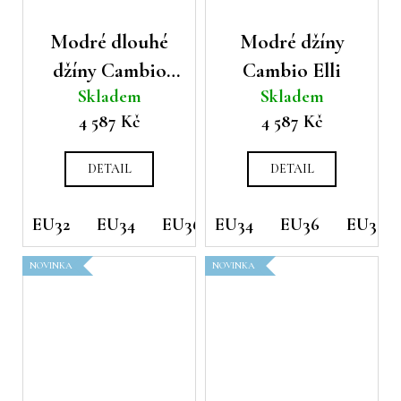
č
u
Modré dlouhé
Modré džíny
j
džíny Cambio
Cambio Elli
e
m
Skladem
Skladem
Tessa
e
4 587 Kč
4 587 Kč
DETAIL
DETAIL
EU32
EU34
EU36
EU34
EU38
EU36
EU40
EU38
EU42
NOVINKA
NOVINKA