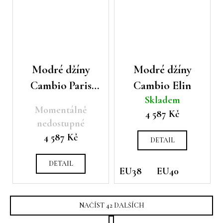
Modré džíny
Modré džíny
Cambio Paris
Cambio Elin
Skladem
flared
Momentálně
4 587 Kč
nedostupné
4 587 Kč
DETAIL
DETAIL
EU38
EU40
NAČÍST 42 DALŠÍCH
S