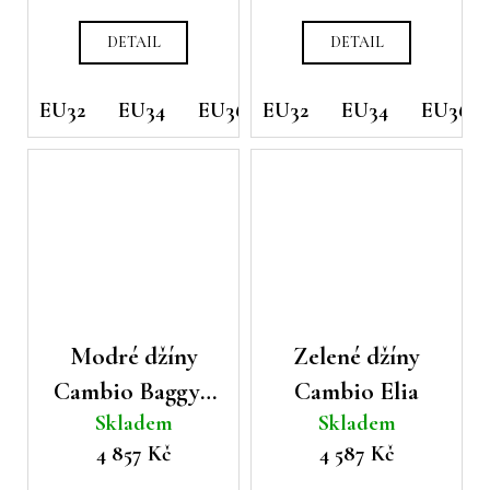
DETAIL
DETAIL
EU32
EU34
EU36
EU32
EU38
EU34
EU40
EU36
EU42
Modré džíny
Zelené džíny
Cambio Baggy s
Cambio Elia
Skladem
Skladem
asymetrickým
4 857 Kč
4 587 Kč
zapínáním