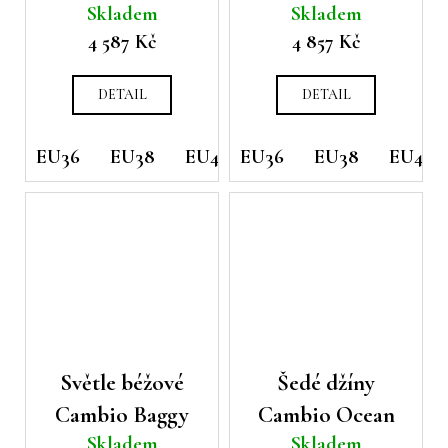
Skladem
Skladem
Ocean
Cambio Piper
4 587 Kč
4 857 Kč
DETAIL
DETAIL
EU36
EU38
EU40
EU36
EU42
EU38
EU40
Světle béžové
Šedé džíny
Cambio Baggy
Cambio Ocean
Skladem
Skladem