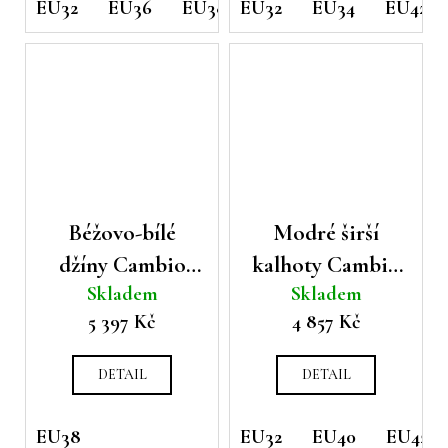
EU32
EU36
EU38
EU32
EU34
EU42
Béžovo-bílé
Modré širší
džíny Cambio
kalhoty Cambio
Skladem
Skladem
Ocean
Alina
5 397 Kč
4 857 Kč
DETAIL
DETAIL
EU38
EU32
EU40
EU42