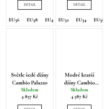
DETAIL
DETAIL
EU36
EU38
EU40
EU32
EU42
EU34
EU38
Světle šedé džíny
Modré kratší
Cambio Palazzo
džíny Cambio
Skladem
Skladem
Fabienne
4 857 Kč
4 587 Kč