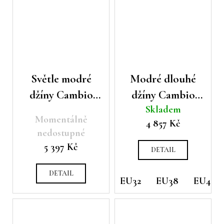
Světle modré
Modré dlouhé
džíny Cambio
džíny Cambio
Skladem
Oaklyn
Alek
Momentálně
4 857 Kč
nedostupné
5 397 Kč
DETAIL
DETAIL
EU32
EU38
EU40