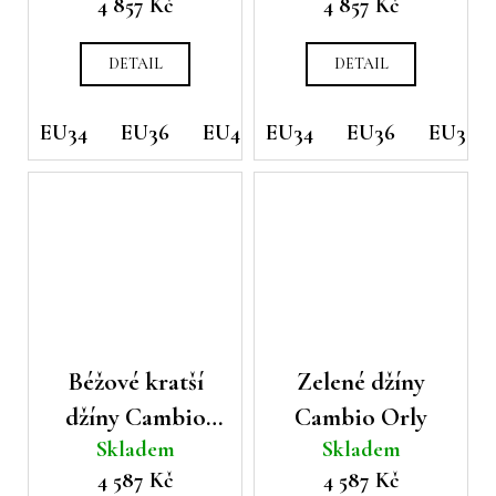
4 857 Kč
4 857 Kč
DETAIL
DETAIL
EU34
EU36
EU40
EU34
EU36
EU38
Béžové kratší
Zelené džíny
džíny Cambio
Cambio Orly
Skladem
Skladem
Fabienne
4 587 Kč
4 587 Kč