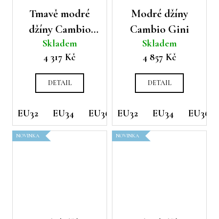
Tmavě modré
Modré džíny
džíny Cambio
Cambio Gini
Skladem
Skladem
Piper long
4 317 Kč
4 857 Kč
DETAIL
DETAIL
EU32
EU34
EU36
EU32
EU38
EU34
EU40
EU36
EU42
NOVINKA
NOVINKA