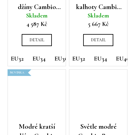
džíny Cambio
kalhoty Cambio
Skladem
Skladem
Tess
Eleven
4 587 Kč
5 667 Kč
DETAIL
DETAIL
EU32
EU34
EU36
EU32
EU40
EU34
EU42
EU40
EU44
NOVINKA
Modré kratší
Světle modré