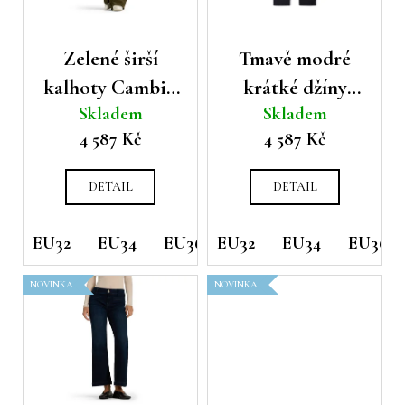
p
d
a
r
u
j
o
Zelené širší
Tmavě modré
k
í
d
t
kalhoty Cambio
krátké džíny
t
u
ů
Skladem
Skladem
?
Amelie
Cambio Piper
k
4 587 Kč
4 587 Kč
t
ů
DETAIL
DETAIL
HLEDAT
EU32
EU34
EU36
EU32
EU38
EU34
EU40
EU36
EU42
NOVINKA
NOVINKA
D
o
p
o
r
u