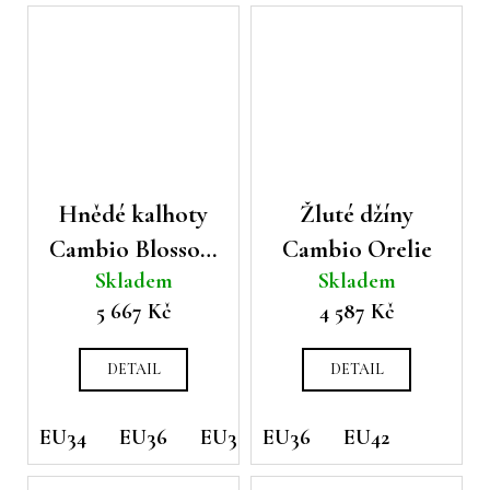
Hnědé kalhoty
Žluté džíny
Cambio Blossom
Cambio Orelie
Skladem
Skladem
cargo
5 667 Kč
4 587 Kč
DETAIL
DETAIL
EU34
EU36
EU38
EU36
EU42