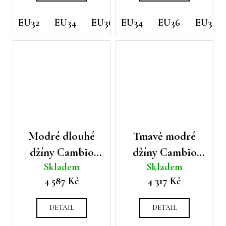
EU32
EU34
EU36
EU34
EU38
EU36
EU38
Modré dlouhé
Tmavě modré
džíny Cambio
džíny Cambio
Skladem
Skladem
Aimee
Aimee
4 587 Kč
4 317 Kč
DETAIL
DETAIL