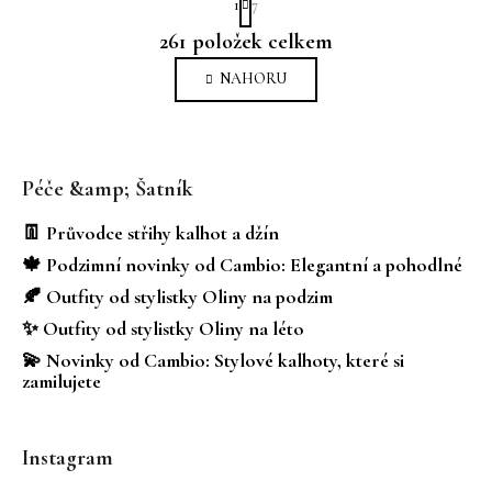
1
7
t
O
r
261
položek celkem
v
á
n
l
NAHORU
k
á
o
d
v
Z
a
á
á
c
n
Péče &amp; Šatník
í
p
í
p
a
👖 Průvodce střihy kalhot a džín
r
t
🍁 Podzimní novinky od Cambio: Elegantní a pohodlné
v
í
k
🍂 Outfity od stylistky Oliny na podzim
y
✨ Outfity od stylistky Oliny na léto
v
💫 Novinky od Cambio: Stylové kalhoty, které si
ý
zamilujete
p
i
s
Instagram
u