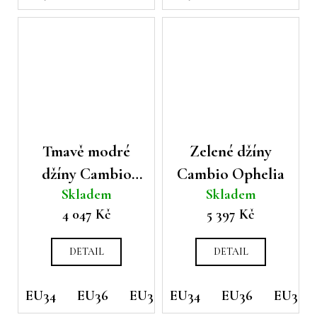
Tmavě modré
Zelené džíny
džíny Cambio
Cambio Ophelia
Skladem
Skladem
Paris flared
4 047 Kč
5 397 Kč
DETAIL
DETAIL
EU34
EU36
EU38
EU34
EU42
EU36
EU44
EU38