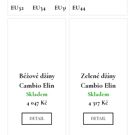
EU32
EU34
EU36
EU44
EU38
Béžové džíny
Zelené džíny
Cambio Elin
Cambio Elin
Skladem
Skladem
4 047 Kč
4 317 Kč
DETAIL
DETAIL