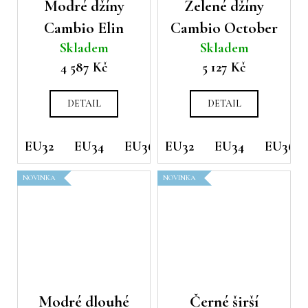
Modré džíny
Zelené džíny
Cambio Elin
Cambio October
Skladem
Skladem
4 587 Kč
5 127 Kč
DETAIL
DETAIL
EU32
EU34
EU36
EU32
EU38
EU34
EU40
EU36
EU44
NOVINKA
NOVINKA
Modré dlouhé
Černé širší