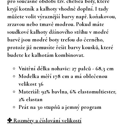
pro současné období tzv. chelsea boty, které
kryjí kotník a kalhoty vhodně doplní. I tady
můžete volit výraznější barvy např. koňakovou,
zrzavou nebo tmavě modrou. Pokud máte
soudkové kalhoty džínového střihu v modré
barvě jsou modré boty trefou do černého,
protože již nemusíte řešit barvy kousků, které
budete ke kalhotám kombinovat.
Vnitřní délka nohavic: 27 palců - 68,3 cm
Modelka měří 178 cm a má oblečenou
velikost 36
Materiál: 92% bavlna, 6% elastomultiester,
2% elastan
Prát na 30 stupňů a jemný program
✤ Rozměry a číslování velikostí