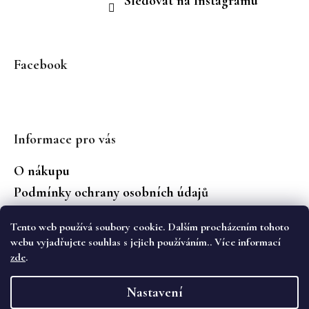
Sledovat na Instagramu
Facebook
Informace pro vás
O nákupu
Podmínky ochrany osobních údajů
Jaké značky prodáváme?
Tento web používá soubory cookie. Dalším procházením tohoto
Vrácení zboží
webu vyjadřujete souhlas s jejich používáním.. Více informací
zde
.
Vytvořil Shoptet
Nastavení