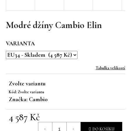
a
j
í
Modré džíny Cambio Elin
t
?
VARIANTA
Tabulka velikostí
HLEDAT
Zvolte variantu
Kód:
Zvolte variantu
D
Značka:
Cambio
o
p
4 587 Kč
o
r
Měrná
u
DO KOŠÍKU