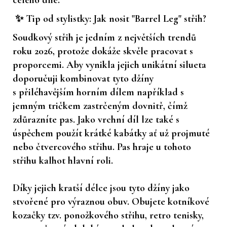
✨ Tip od stylistky: Jak nosit "Barrel Leg" střih?
Soudkový střih je jedním z největších trendů
roku 2026, protože dokáže skvěle pracovat s
proporcemi. Aby vynikla jejich unikátní silueta
doporučuji kombinovat tyto džíny
s
přiléhavějším horním dílem
například s
jemným tričkem zastrčeným dovnitř, čímž
zdůrazníte pas. Jako vrchní díl lze také s
úspěchem použít krátké kabátky ať už projmuté
nebo čtvercového střihu. Pas hraje u tohoto
střihu kalhot hlavní roli.
Díky jejich kratší délce jsou tyto džíny jako
stvořené pro výraznou obuv. Obujete kotníkové
kozačky tzv. ponožkového střihu, retro tenisky,