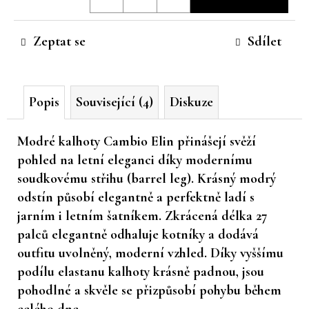
cena:
č
u
Zeptat se
Sdílet
j
e
m
e
Popis
Související (4)
Diskuze
Modré kalhoty Cambio Elin
přinášejí svěží
pohled na letní eleganci díky modernímu
soudkovému střihu (barrel leg). Krásný modrý
odstín působí elegantně a perfektně ladí s
jarním i letním šatníkem. Zkrácená délka 27
palců elegantně odhaluje kotníky a dodává
outfitu uvolněný, moderní vzhled. Díky vyššímu
podílu elastanu kalhoty krásně padnou, jsou
pohodlné a skvěle se přizpůsobí pohybu během
celého dne.