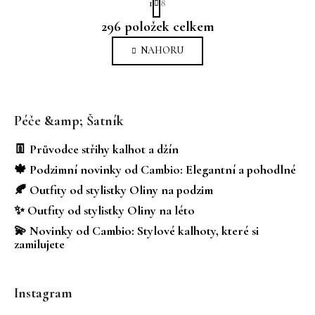
1
8
t
O
r
296
položek celkem
v
á
n
l
NAHORU
k
á
o
d
v
Z
a
á
á
c
n
Péče &amp; Šatník
í
p
í
p
a
👖 Průvodce střihy kalhot a džín
r
t
🍁 Podzimní novinky od Cambio: Elegantní a pohodlné
v
í
k
🍂 Outfity od stylistky Oliny na podzim
y
✨ Outfity od stylistky Oliny na léto
v
💫 Novinky od Cambio: Stylové kalhoty, které si
ý
zamilujete
p
i
s
Instagram
u