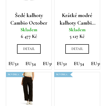
p
d
a
r
u
j
o
Šedé kalhoty
Krátké modré
k
í
d
t
Cambio October
kalhoty Cambio
t
u
ů
Skladem
Skladem
?
Constance
k
6 477 Kč
5 127 Kč
t
ů
DETAIL
DETAIL
HLEDAT
EU32
EU34
EU36
EU32
EU38
EU34
EU40
EU36
EU42
NOVINKA
NOVINKA
D
o
p
o
r
u