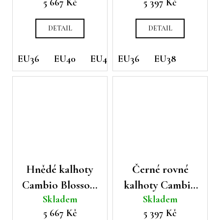
5 667 Kč
5 397 Kč
DETAIL
DETAIL
EU36
EU40
EU42
EU36
EU38
Hnědé kalhoty
Černé rovné
Cambio Blossom
kalhoty Cambio
Skladem
Skladem
cargo
Ava s gumou v
5 667 Kč
5 397 Kč
pase