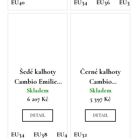
EU40
EU34
EU36
EU38
Šedé kalhoty
Černé kalhoty
Cambio Emilie s
Cambio
Skladem
Skladem
řetízkem
Francoise s
6 207 Kč
5 397 Kč
ozdobou
DETAIL
DETAIL
EU34
EU38
EU40
EU32
EU42