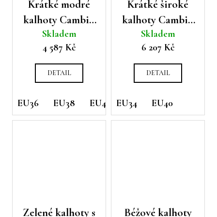
Krátké modré
Krátké široké
kalhoty Cambio
kalhoty Cambio
Skladem
Skladem
Bermuda
Celeste
4 587 Kč
6 207 Kč
DETAIL
DETAIL
EU36
EU38
EU42
EU34
EU40
Zelené kalhoty s
Béžové kalhoty