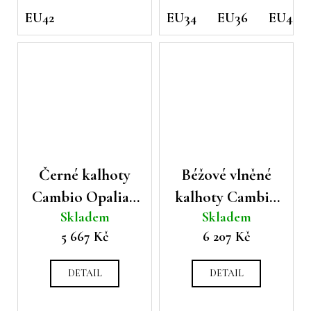
EU42
EU34
EU36
EU44
Černé kalhoty
Béžové vlněné
Cambio Opalia s
kalhoty Cambio
Skladem
Skladem
řetízkem
Addison
5 667 Kč
6 207 Kč
DETAIL
DETAIL