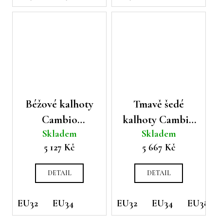
Béžové kalhoty
Tmavě šedé
Cambio
kalhoty Cambio
Skladem
Skladem
California
Glam
5 127 Kč
5 667 Kč
DETAIL
DETAIL
EU32
EU34
EU32
EU34
EU38