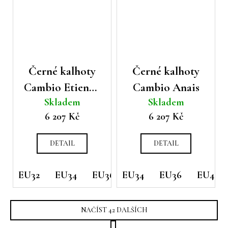
Černé kalhoty
Černé kalhoty
Cambio Etienne
Cambio Anais
Skladem
Skladem
s pruhy
6 207 Kč
6 207 Kč
DETAIL
DETAIL
EU32
EU34
EU36
EU34
EU38
EU36
EU42
EU42
EU44
NAČÍST 42 DALŠÍCH
S