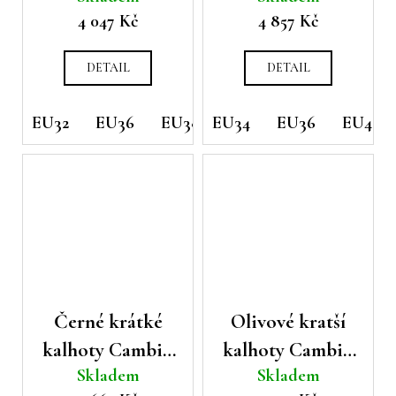
4 047 Kč
4 857 Kč
pase
DETAIL
DETAIL
EU32
EU36
EU38
EU34
EU36
EU40
Černé krátké
Olivové kratší
kalhoty Cambio
kalhoty Cambio
Skladem
Skladem
Blanche
Anais