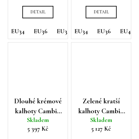
DETAIL
DETAIL
EU34
EU36
EU38
EU34
EU36
EU44
Dlouhé krémové
Zelené kratší
kalhoty Cambio
kalhoty Cambio
Skladem
Skladem
Addison
Emilie
5 397 Kč
5 127 Kč