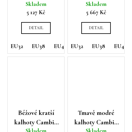
Skladem
Skladem
Etienne
Addison
5 127 Kč
5 667 Kč
DETAIL
DETAIL
EU32
EU38
EU40
EU32
EU42
EU38
EU42
Béžové kratší
Tmavě modré
kalhoty Cambio
kalhoty Cambio
Skladem
Skladem
Karina
Elena s gumou v