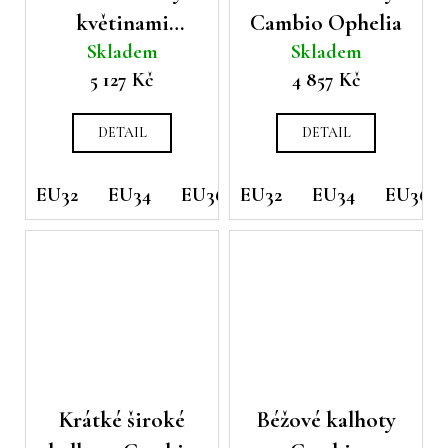
květinami
Cambio Ophelia
Skladem
Skladem
Cambio
5 127 Kč
4 857 Kč
Clementine
DETAIL
DETAIL
EU32
EU34
EU36
EU32
EU38
EU34
EU40
EU36
Krátké široké
Béžové kalhoty