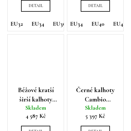
DETAIL
DETAIL
EU32
EU34
EU36
EU34
EU40
EU40
EU42
Béžové kratší
Černé kalhoty
širší kalhoty
Cambio
Skladem
Skladem
Cambio
Elizabeth
4 587 Kč
5 397 Kč
Cameron