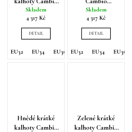
kalhoty Cambio
Cambio
Skladem
Skladem
Charlotte
California
4 317 Kč
4 317 Kč
DETAIL
DETAIL
EU32
EU34
EU36
EU32
EU38
EU34
EU40
EU36
EU42
Hnědé krátké
Zelené krátké
kalhoty Cambio
kalhoty Cambio