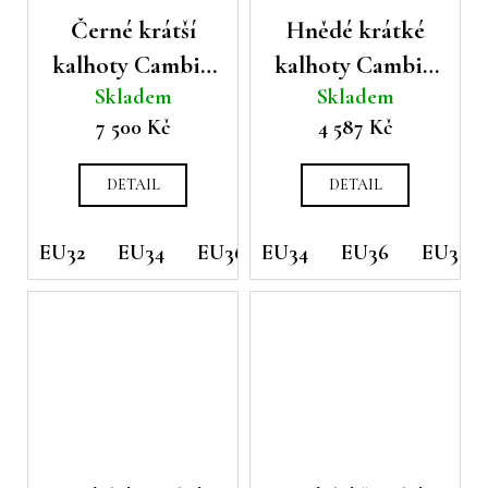
Černé krátší
Hnědé krátké
kalhoty Cambio
kalhoty Cambio
Skladem
Skladem
Edita
Odele
7 500 Kč
4 587 Kč
DETAIL
DETAIL
EU32
EU34
EU36
EU34
EU38
EU36
EU40
EU38
EU42