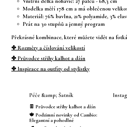
Vnitřní délka nohavic: 27 palců - 68,3 cm
Modelka měří 178 cm a má oblečenou velikos
Materiál: 76% bavlna, 21% polyamide, 3% elas
Prát na 30 stupňů a jemný program
Překrásné kombinace, které můžete vidět na fotkác
✤ Rozměry a číslování velikostí
✤ Průvodce střihy kalhot a džín
✤ Inspirace na outfity od stylistky
Z
á
Péče &amp; Šatník
Insta
p
a
👖 Průvodce střihy kalhot a džín
t
🍁 Podzimní novinky od Cambio:
í
Elegantní a pohodlné