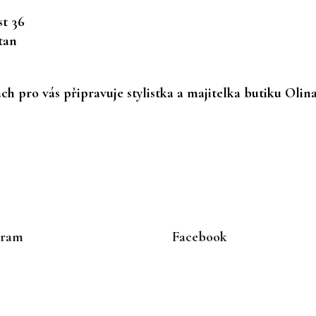
t 36
tan
h pro vás připravuje stylistka a majitelka butiku Olin
gram
Facebook