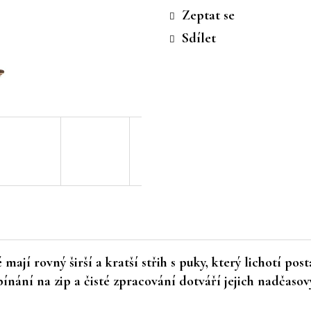
cena:
Zeptat se
Sdílet
é
mají rovný širší a kratší střih s puky, který lichotí po
ání na zip a čisté zpracování dotváří jejich nadčasový