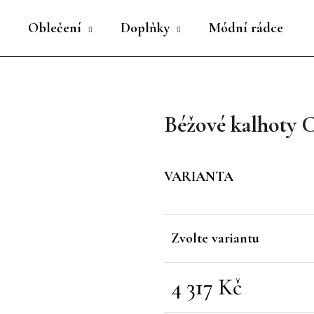
Oblečení
Doplňky
Módní rádce
Co potřebujete najít?
Béžové kalhoty 
HLEDAT
VARIANTA
Doporučujeme
Zvolte variantu
4 317 Kč
Měrná