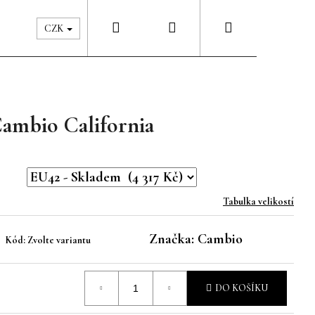
Hledat
Přihlášení
Nákupní
Péče & Šatník
Kontakty
CZK
košík
Cambio California
Tabulka velikostí
Značka:
Cambio
Kód:
Zvolte variantu
DO KOŠÍKU