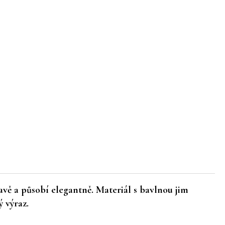
stavě a působí elegantně. Materiál s
bavlnou
jim
 výraz.