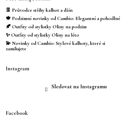
p
a
👖 Průvodce střihy kalhot a džín
t
🍁 Podzimní novinky od Cambio: Elegantní a pohodlné
í
🍂 Outfity od stylistky Oliny na podzim
✨ Outfity od stylistky Oliny na léto
💫 Novinky od Cambio: Stylové kalhoty, které si
zamilujete
Instagram
Sledovat na Instagramu
Facebook