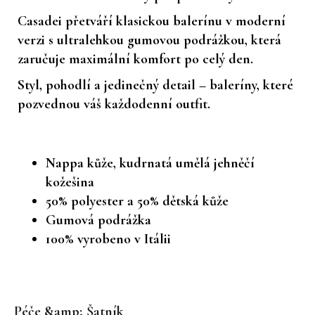
Casadei přetváří klasickou balerínu v moderní
verzi s
ultralehkou gumovou podrážkou
, která
zaručuje maximální komfort po celý den.
Styl, pohodlí a jedinečný detail – baleríny, které
pozvednou váš každodenní outfit.
Nappa kůže, kudrnatá umělá jehněčí
kožešina
50% polyester a 50% dětská kůže
Gumová podrážka
100% vyrobeno v Itálii
Z
á
Péče &amp; Šatník