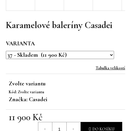
a
j
í
Karamelové baleríny Casadei
t
?
VARIANTA
Tabulka velikostí
HLEDAT
Zvolte variantu
Kód:
Zvolte variantu
D
Značka:
Casadei
o
p
11 900 Kč
o
r
Měrná
u
DO KOŠÍKU