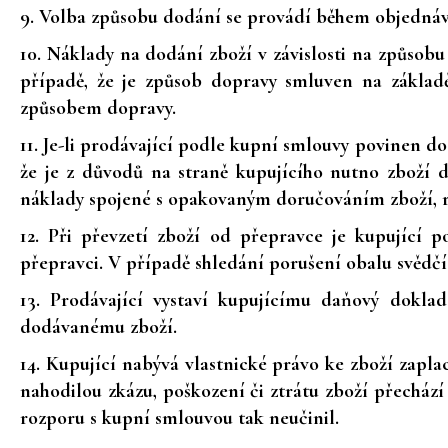
9.
Volba způsobu dodání se provádí během objednáv
10. Náklady na dodání zboží v závislosti na způsob
případě, že je způsob dopravy smluven na základě
způsobem dopravy.
11. Je-li prodávající podle kupní smlouvy povinen d
že je z důvodů na straně kupujícího nutno zboží 
náklady spojené s opakovaným doručováním zboží, r
12. Při převzetí zboží od přepravce je kupující 
přepravci. V případě shledání porušení obalu svědčí
13. Prodávající vystaví kupujícímu daňový dokla
dodávanému zboží.
14. Kupující nabývá vlastnické právo ke zboží zapl
nahodilou zkázu, poškození či ztrátu zboží přecház
rozporu s kupní smlouvou tak neučinil.