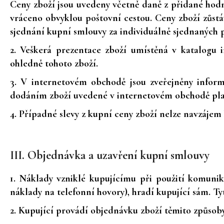
Ceny zboží jsou uvedeny včetně daně z přidané hodno
vráceno obvyklou poštovní cestou. Ceny zboží zůstá
sjednání kupní smlouvy za individuálně sjednaných
2. Veškerá prezentace zboží umístěná v katalogu 
ohledně tohoto zboží.
3. V internetovém obchodě jsou zveřejněny infor
dodáním zboží uvedené v internetovém obchodě plat
4. Případné slevy z kupní ceny zboží nelze navzájem
III. Objednávka a uzavření kupní smlouvy
1. Náklady vzniklé kupujícímu při použití komunik
náklady na telefonní hovory), hradí kupující sám. Tyt
2. Kupující provádí objednávku zboží těmito způsoby