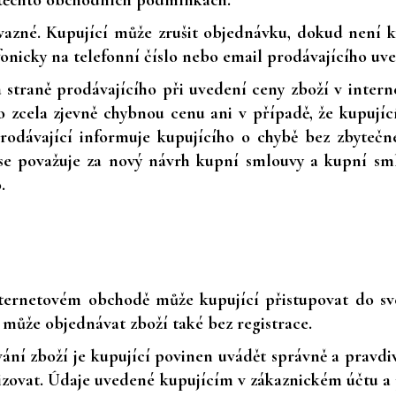
 těchto obchodních podmínkách.
ávazné. Kupující může zrušit objednávku, dokud není
fonicky na telefonní číslo nebo email prodávajícího u
na straně prodávajícího při uvedení ceny zboží v inte
o zcela zjevně chybnou cenu ani v případě, že kupují
odávající informuje kupujícího o chybě bez zbytečn
e považuje za nový návrh kupní smlouvy a kupní sml
.
internetovém obchodě může kupující přistupovat do sv
 může objednávat zboží také bez registrace.
ávání zboží je kupující povinen uvádět správně a pravd
alizovat. Údaje uvedené kupujícím v zákaznickém účtu 