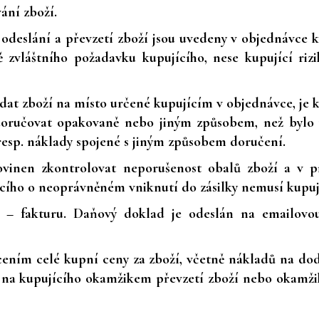
ání zboží.
u odeslání a převzetí zboží jsou uvedeny v objednávce 
 zvláštního požadavku kupujícího, nese kupující ri
odat zboží na místo určené kupujícím v objednávce, je k
doručovat opakovaně nebo jiným způsobem, než bylo 
esp. náklady spojené s jiným způsobem doručení.
povinen zkontrolovat neporušenost obalů zboží a v 
cího o neoprávněném vniknutí do zásilky nemusí kupují
d – fakturu. Daňový doklad je odeslán na emailovo
acením celé kupní ceny za zboží, včetně nákladů na do
í na kupujícího okamžikem převzetí zboží nebo okamžik