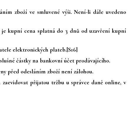
áním zboží ve smluvené výši. Není-li dále uvedeno
by je kupní cena splatná do 3 dnů od uzavření kupní
tele elektronických plateb.[S16]
slušné částky na bankovní účet prodávajícího.
ny před odesláním zboží není zálohou.
 zaevidovat přijatou tržbu u správce daně online, v