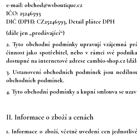
e-mail: obchod@wsboutique.cz
IČO: 25246593
DIČ (DPH): CZ25246593, Detail plátce DPH
(dále jen „prodávající“)
2. Tyto obchodní podmínky upravují vzájemná práv
činnost jako spotřebitel, nebo v rámci své podnik
dostupné na internetové adrese cambio-shop.cz (dále
3. Ustanovení obchodních podmínek jsou nedílnou
obchodních podmínek.
4. Tyto obchodní podmínky a kupní smlouva se uzaví
II. Informace o zboží a cenách
1. Informace o zboží, včetně uvedení cen jednotliv