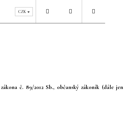
Hledat
Přihlášení
Nákupní
Péče & Šatník
Kontakty
CZK
košík
zákona č. 89/2012 Sb., občanský zákoník (dále jen