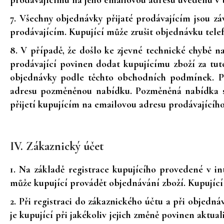
prodávajícímu na jeho emailovou adresu uvedenu v
7. Všechny objednávky přijaté prodávajícím jsou z
prodávajícím. Kupující může zrušit objednávku tele
8. V případě, že došlo ke zjevné technické chybě 
prodávající povinen dodat kupujícímu zboží za tut
objednávky podle těchto obchodních podmínek. Pr
adresu pozměněnou nabídku. Pozměněná nabídka s
přijetí kupujícím na emailovou adresu prodávajícího
IV. Zákaznický účet
1. Na základě registrace kupujícího provedené v 
může kupující provádět objednávání zboží. Kupující
2. Při registraci do zákaznického účtu a při objedn
je kupující při jakékoliv jejich změně povinen aktu