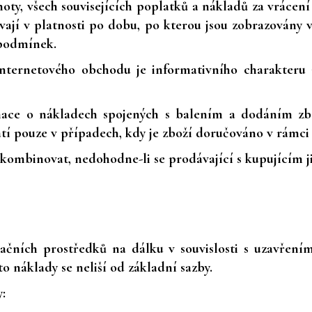
ty, všech souvisejících poplatků a nákladů za vrácení z
vají v platnosti po dobu, po kterou jsou zobrazovány
 podmínek.
internetového obchodu je informativního charakteru
mace o nákladech spojených s balením a dodáním zb
í pouze v případech, kdy je zboží doručováno v rámci
 kombinovat, nedohodne-li se prodávající s kupujícím j
ačních prostředků na dálku v souvislosti s uzavření
o náklady se neliší od základní sazby.
: