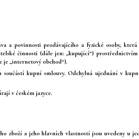
a a povinnosti prodávajícího a fyzické osoby, kter
atelské činnosti (dále jen: „kupující“) prostřednict
 je „internetový obchod“).
 součástí kupní smlouvy. Odchylná ujednání v kupn
rají v českém jazyce.
ého zboží a jeho hlavních vlastností jsou uvedeny u j