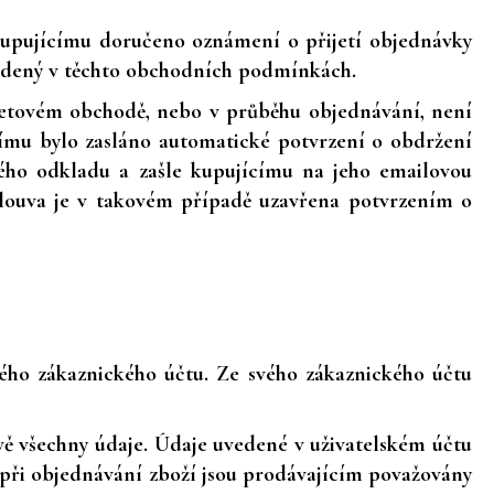
 kupujícímu doručeno oznámení o přijetí objednávky
vedený v těchto obchodních podmínkách.
rnetovém obchodě, nebo v průběhu objednávání, není
címu bylo zasláno automatické potvrzení o obdržení
ého odkladu a zašle kupujícímu na jeho emailovou
ouva je v takovém případě uzavřena potvrzením o
ého zákaznického účtu. Ze svého zákaznického účtu
ivě všechny údaje. Údaje uvedené v uživatelském účtu
a při objednávání zboží jsou prodávajícím považovány