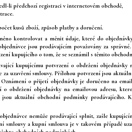
dl-li předchozí registraci v internetovém obchodě,
strace.
 počet kusů zboží, způsob platby a doručení.
ěno kontrolovat a měnit údaje, které do objednávky
objednávce jsou prodávajícím považovány za správné.
zení kupujícího o tom, že se seznámil s těmito obcho
vající kupujícímu potvrzení o obdržení objednávky n
se za uzavření smlouvy. Přílohou potvrzení jsou aktu
m. Oznámení o přijetí objednávky je doručeno na emai
í o obdržení objednávky na emailovou adresu, ktero
ní jsou aktuální obchodní podmínky prodávajícího. 
 objednávce nemůže prodávající splnit, zašle kupují
í smlouvy a kupní smlouva je v takovém případě uzav