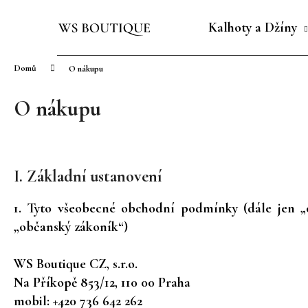
K
Přejít
o
na
Kalhoty a Džíny
Zpět
Zpět
š
obsah
do
do
í
Domů
O nákupu
obchodu
obchodu
k
O nákupu
I. Základní ustanovení
1. Tyto všeobecné obchodní podmínky (dále jen „o
„občanský zákoník“)
WS Boutique CZ, s.r.o.
Na Příkopě 853/12, 110 00 Praha
mobil: +420 736 642 262