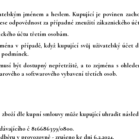
vatelským jménem a heslem. Kupující je povinen zacho
nese odpovědnost za případné zneužití zákaznického úč
ického účtu třetím osobám.
ejména v případě, když kupující svůj uživatelský účet d
h podmínek.
nemusí být dostupný nepřetržitě, a to zejména s ohl
arového a softwarového vybavení třetích osob.
 zboží dle kupní smlouvy může kupující uhradit násled
ávajícího č 816686359/0800.
dběru v provozovně - zrušeno ke dni 6.2.2024,