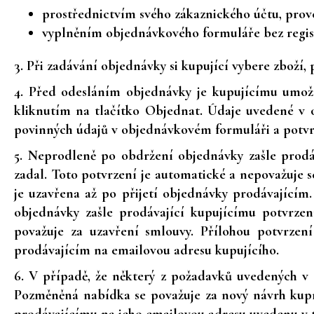
prostřednictvím svého zákaznického účtu, prove
vyplněním objednávkového formuláře bez regi
3. Při zadávání objednávky si kupující vybere zboží,
4. Před odesláním objednávky je kupujícímu umožn
kliknutím na tlačítko Objednat. Údaje uvedené v 
povinných údajů v objednávkovém formuláři a potvr
5. Neprodleně po obdržení objednávky zašle prodá
zadal. Toto potvrzení je automatické a nepovažuje 
je uzavřena až po přijetí objednávky prodávající
objednávky zašle prodávající kupujícímu potvrzen
považuje za uzavření smlouvy. Přílohou potvrze
prodávajícím na emailovou adresu kupujícího.
6. V případě, že některý z požadavků uvedených v
Pozměněná nabídka se považuje za nový návrh kupn