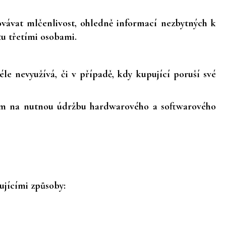
vávat mlčenlivost, ohledně informací nezbytných k
tu třetími osobami.
éle nevyužívá, či v případě, kdy kupující poruší své
edem na nutnou údržbu hardwarového a softwarového
ujícími způsoby: