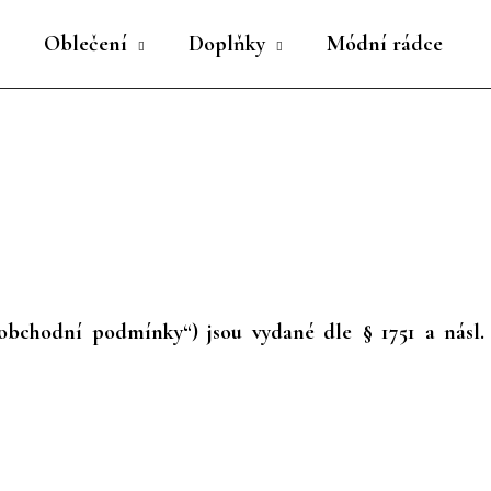
Oblečení
Doplňky
Módní rádce
Co potřebujete najít?
HLEDAT
Doporučujeme
bchodní podmínky“) jsou vydané dle § 1751 a násl. 