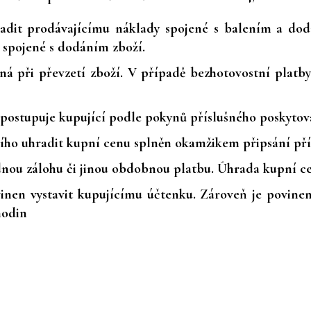
radit prodávajícímu náklady spojené s balením a dod
y spojené s dodáním zboží.
tná při převzetí zboží. V případě bezhotovostní plat
 postupuje kupující podle pokynů příslušného poskytova
cího uhradit kupní cenu splněn okamžikem připsání pří
dnou zálohu či jinou obdobnou platbu. Úhrada kupní ce
vinen vystavit kupujícímu účtenku. Zároveň je povinen
hodin