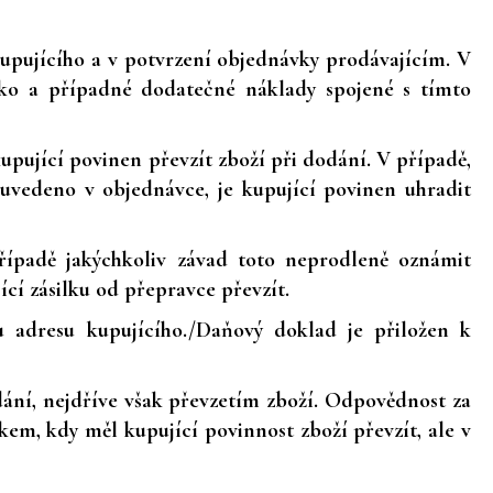
kupujícího a v potvrzení objednávky prodávajícím. V
ziko a případné dodatečné náklady spojené s tímto
upující povinen převzít zboží při dodání. V případě,
uvedeno v objednávce, je kupující povinen uhradit
případě jakýchkoliv závad toto neprodleně oznámit
cí zásilku od přepravce převzít.
u adresu kupujícího./Daňový doklad je přiložen k
dání, nejdříve však převzetím zboží. Odpovědnost za
em, kdy měl kupující povinnost zboží převzít, ale v