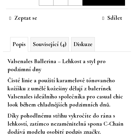
cena:
č
u
Zeptat se
Sdílet
j
e
m
e
Popis
Související (4)
Diskuze
Valsenales Ballerina – Lehkost a styl pro
podzimní dny
Čisté linie a použití
karamelově tónovaného
kožíšku z umělé kožešiny
dělají z balerínek
Valsenales
ideálního společníka pro
casual chic
look
během chladnějších podzimních dnů.
Díky pohodlnému střihu vykročíte do rána s
lehkostí, zatímco nezaměnitelná spona
C-Chain
dodává modelu osobitý podpis značky.