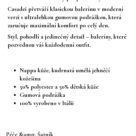
Casadei přetváří klasickou balerínu v moderní
verzi s
ultralehkou gumovou podrážkou
, která
zaručuje maximální komfort po celý den.
Styl, pohodlí a jedinečný detail – baleríny, které
pozvednou váš každodenní outfit.
Nappa kůže, kudrnatá umělá jehněčí
kožešina
50% polyester a 50% dětská kůže
Gumová podrážka
100% vyrobeno v Itálii
Z
á
Péče &amp; Šatník