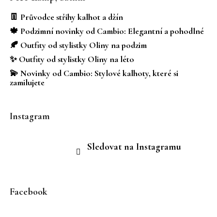
p
a
👖 Průvodce střihy kalhot a džín
t
🍁 Podzimní novinky od Cambio: Elegantní a pohodlné
í
🍂 Outfity od stylistky Oliny na podzim
✨ Outfity od stylistky Oliny na léto
💫 Novinky od Cambio: Stylové kalhoty, které si
zamilujete
Instagram
Sledovat na Instagramu
Facebook