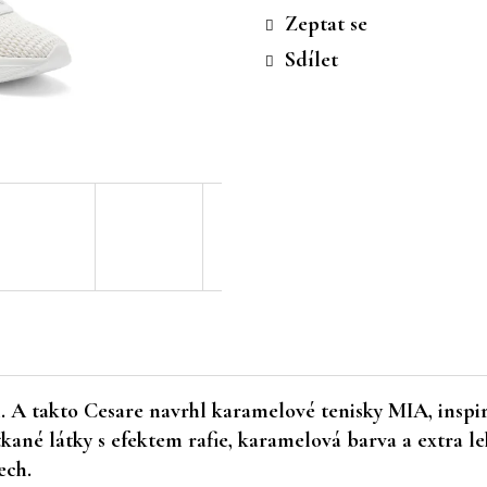
cena:
Zeptat se
Sdílet
. A takto Cesare navrhl karamelové tenisky MIA, inspir
ané látky s efektem rafie, karamelová barva a extra le
ech.