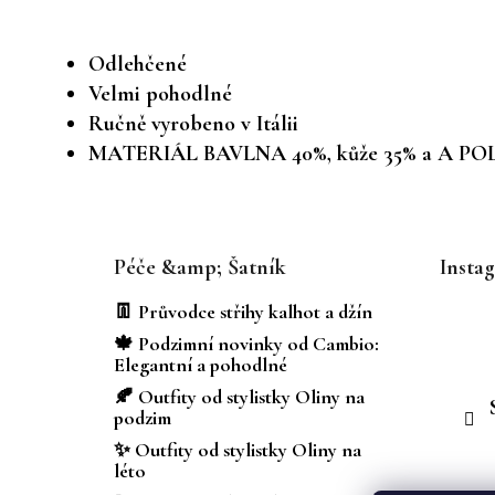
Odlehčené
Velmi pohodlné
Ručně vyrobeno v Itálii
MATERIÁL BAVLNA 40%, kůže 35% a A 
Z
á
Péče &amp; Šatník
Insta
p
a
👖 Průvodce střihy kalhot a džín
t
🍁 Podzimní novinky od Cambio:
í
Elegantní a pohodlné
🍂 Outfity od stylistky Oliny na
podzim
✨ Outfity od stylistky Oliny na
léto