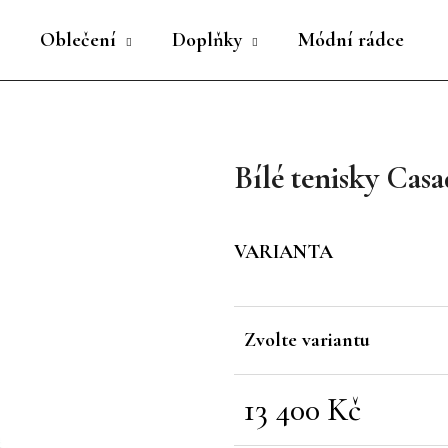
Oblečení
Doplňky
Módní rádce
Co potřebujete najít?
Bílé tenisky Casa
HLEDAT
VARIANTA
Doporučujeme
Zvolte variantu
13 400 Kč
Měrná