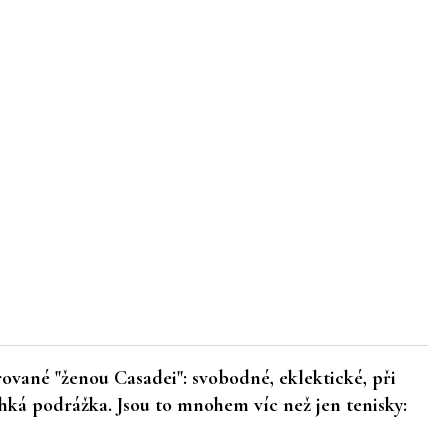
ované "ženou Casadei": svobodné, eklektické, při
hká podrážka. Jsou to mnohem víc než jen tenisky: