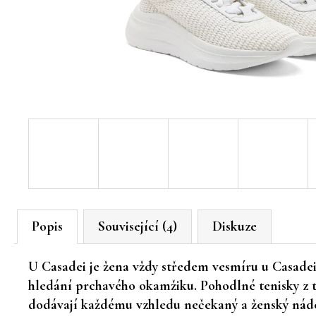
Popis
Související (4)
Diskuze
U Casadei je žena vždy středem vesmíru u Casadei
hledání prchavého okamžiku. Pohodlné tenisky z tk
dodávají každému vzhledu nečekaný a ženský nád