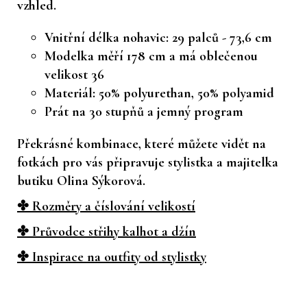
vzhled.
Vnitřní délka nohavic: 29 palců - 73,6 cm
Modelka měří 178 cm a má oblečenou
velikost 36
Materiál: 50% polyurethan, 50% polyamid
Prát na 30 stupňů a jemný program
Překrásné kombinace, které můžete vidět na
fotkách pro vás připravuje stylistka a majitelka
butiku Olina Sýkorová.
✤ Rozměry a číslování velikostí
✤ Průvodce střihy kalhot a džín
✤ Inspirace na outfity od stylistky
Z