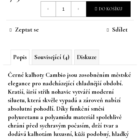
Měrná
č
DO KOŠÍKU
u
cena:
j
e
Zeptat se
Sdílet
m
e
Popis
Související (4)
Diskuze
Černé kalhoty Cambio jsou zosobněním městské
elegance pro nadcházející chladnější období.
Kratší, širší střih nohavic vytváří moderní
siluetu, která skvěle vypadá a zároveň nabízí
absolutní pohodlí. Díky funkční směsi
polyuretanu a polyamidu materiál spolehlivě
chrání před sychravým počasím, drží tvar a
dodává kalhotám luxusní, kůži podobný, hladký