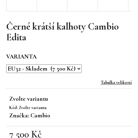
a
j
í
Černé krátší kalhoty Cambio
t
Edita
?
VARIANTA
HLEDAT
Tabulka velikostí
Zvolte variantu
D
Kód:
Zvolte variantu
o
Značka:
Cambio
p
o
r
7 500 Kč
u