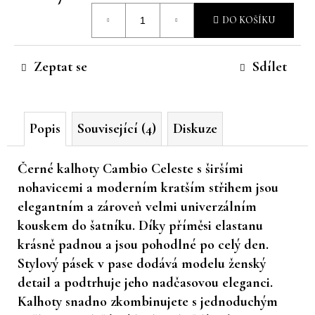
Měrná
č
DO KOŠÍKU
u
cena:
j
e
Zeptat se
Sdílet
m
e
Popis
Související (4)
Diskuze
Černé kalhoty Cambio Celeste s širšími
nohavicemi a moderním kratším střihem jsou
elegantním a zároveň velmi univerzálním
kouskem do šatníku. Díky příměsi elastanu
krásně padnou a jsou pohodlné po celý den.
Stylový pásek v pase dodává modelu ženský
detail a podtrhuje jeho nadčasovou eleganci.
Kalhoty snadno zkombinujete s jednoduchým