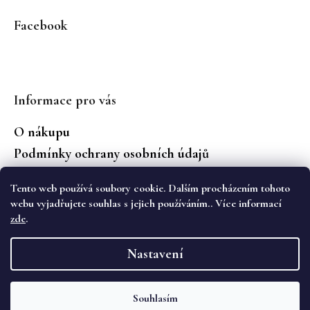
Facebook
Informace pro vás
O nákupu
Podmínky ochrany osobních údajů
Jaké značky prodáváme?
Tento web používá soubory cookie. Dalším procházením tohoto
Vrácení zboží
webu vyjadřujete souhlas s jejich používáním.. Více informací
zde
.
Vytvořil Shoptet
Nastavení
Copyright 2026
WS Boutique
. Všechna práva
vyhrazena.
Souhlasím
Objevte novou kolekci podzimních kalhot Cambio na eshopu i v
kamenném obchodě WS Boutique. 🌷