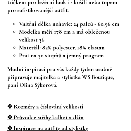
tričkem pro ležérní look i s košilí nebo topem
pro sofistikovanější outfit.
Vnitřní délka nohavic: 24 palců - 60,96 cm
Modelka měří 178 cm a má oblečenou
velikost 36
Materiál: 82% polyester, 18% elastan
Prát na 30 stupňů a jemný program
Módní inspiraci pro vás každý týden osobně
připravuje majitelka a stylistka WS Boutique,
paní Olina Sýkorová.
✤ Rozměry a číslování velikostí
✤ Průvodce střihy kalhot a džín
✤ Inspirace na outfity od stylistky