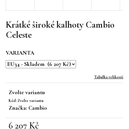
a
j
í
Krátké široké kalhoty Cambio
t
Celeste
?
VARIANTA
HLEDAT
Tabulka velikostí
Zvolte variantu
D
Kód:
Zvolte variantu
o
Značka:
Cambio
p
o
r
6 207 Kč
u