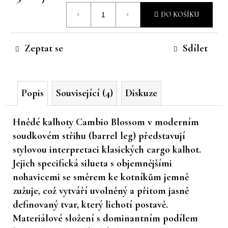
Měrná
č
DO KOŠÍKU
u
cena:
j
e
Zeptat se
Sdílet
m
e
Popis
Související (4)
Diskuze
Hnědé kalhoty Cambio Blossom v moderním
soudkovém střihu (barrel leg) představují
stylovou interpretaci klasických cargo kalhot.
Jejich specifická silueta s objemnějšími
nohavicemi se směrem ke kotníkům jemně
zužuje, což vytváří uvolněný a přitom jasně
definovaný tvar, který lichotí postavě.
Materiálové složení s dominantním podílem