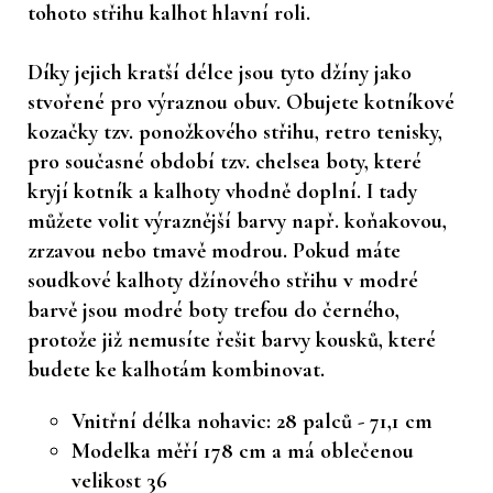
tohoto střihu kalhot hlavní roli.
Díky jejich kratší délce jsou tyto džíny jako
stvořené pro výraznou obuv. Obujete kotníkové
kozačky tzv. ponožkového střihu, retro tenisky,
pro současné období tzv. chelsea boty, které
kryjí kotník a kalhoty vhodně doplní. I tady
můžete volit výraznější barvy např. koňakovou,
zrzavou nebo tmavě modrou. Pokud máte
soudkové kalhoty džínového střihu v modré
barvě jsou modré boty trefou do černého,
protože již nemusíte řešit barvy kousků, které
budete ke kalhotám kombinovat.
Vnitřní délka nohavic: 28 palců - 71,1 cm
Modelka měří 178 cm a má oblečenou
velikost 36