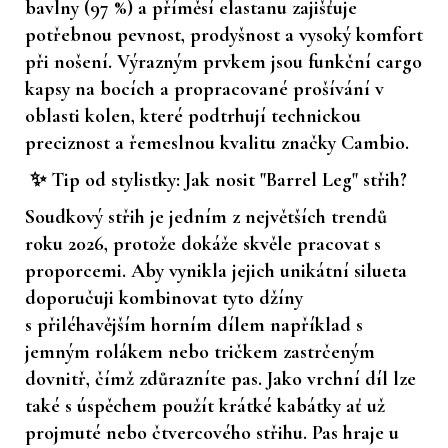
bavlny (97 %) a příměsí elastanu zajišťuje
potřebnou pevnost, prodyšnost a vysoký komfort
při nošení. Výrazným prvkem jsou funkční cargo
kapsy na bocích a propracované prošívání v
oblasti kolen, které podtrhují technickou
preciznost a řemeslnou kvalitu značky Cambio.
✨ Tip od stylistky: Jak nosit "Barrel Leg" střih?
Soudkový střih je jedním z největších trendů
roku 2026, protože dokáže skvěle pracovat s
proporcemi. Aby vynikla jejich unikátní silueta
doporučuji kombinovat tyto džíny
s
přiléhavějším horním dílem
například s
jemným rolákem nebo tričkem zastrčeným
dovnitř, čímž zdůrazníte pas. Jako vrchní díl lze
také s úspěchem použít krátké kabátky ať už
projmuté nebo čtvercového střihu. Pas hraje u