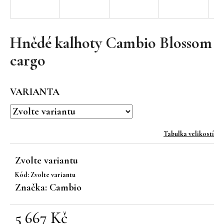
a
j
í
Hnědé kalhoty Cambio Blossom
t
cargo
?
VARIANTA
HLEDAT
Tabulka velikostí
Zvolte variantu
D
Kód:
Zvolte variantu
o
Značka:
Cambio
p
o
r
5 667 Kč
u