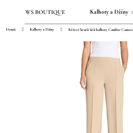
K
Přejít
o
na
Kalhoty a Džíny
Zpět
Zpět
š
obsah
do
do
í
Domů
Kalhoty a Džíny
Béžové kratší širší kalhoty Cambio Camer
obchodu
obchodu
k