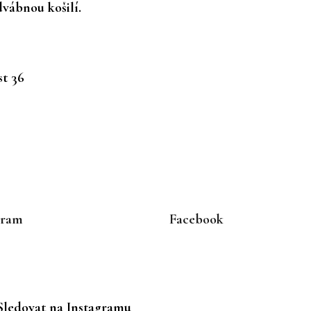
dvábnou košilí.
t 36
gram
Facebook
Sledovat na Instagramu