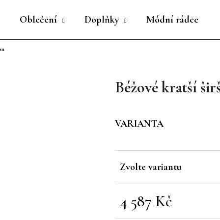
Oblečení
Doplňky
Módní rádce
on
Co potřebujete najít?
Béžové kratší ši
HLEDAT
VARIANTA
Doporučujeme
Zvolte variantu
4 587 Kč
Měrná