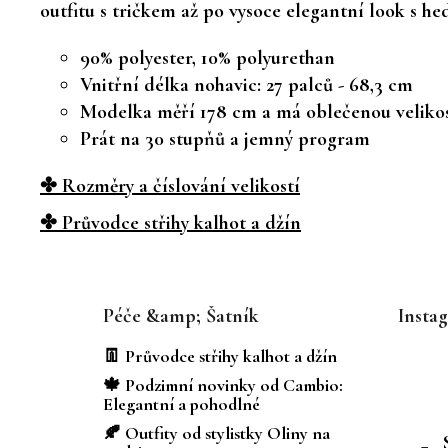
outfitu s tričkem až po vysoce elegantní look s he
90% polyester, 10% polyurethan
Vnitřní délka nohavic: 27 palců - 68,3 cm
Modelka měří 178 cm a má oblečenou velikos
Prát na 30 stupňů a jemný program
✤ Rozměry a číslování velikostí
✤ Průvodce střihy kalhot a džín
Z
á
Péče &amp; Šatník
Insta
p
a
👖 Průvodce střihy kalhot a džín
t
🍁 Podzimní novinky od Cambio:
í
Elegantní a pohodlné
🍂 Outfity od stylistky Oliny na