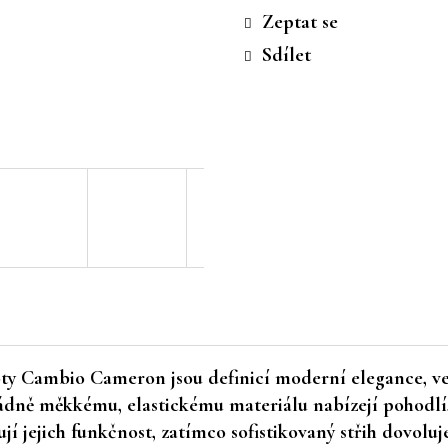
cena:
Zeptat se
Sdílet
oty
Cambio Cameron
jsou definicí moderní elegance, ve
ádně měkkému, elastickému materiálu nabízejí pohodlí,
 jejich funkčnost, zatímco sofistikovaný střih dovolu