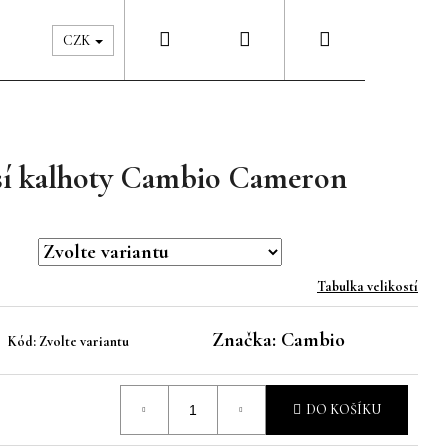
Hledat
Přihlášení
Nákupní
Péče & Šatník
Kontakty
CZK
košík
rší kalhoty Cambio Cameron
Tabulka velikostí
Značka:
Cambio
Kód:
Zvolte variantu
DO KOŠÍKU