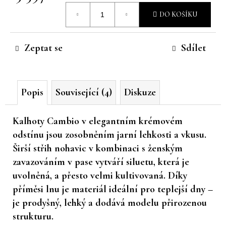
Měrná
č
DO KOŠÍKU
u
cena:
j
e
Zeptat se
Sdílet
m
e
Popis
Související (4)
Diskuze
Kalhoty Cambio v elegantním krémovém
odstínu jsou zosobněním jarní lehkosti a vkusu.
Širší střih nohavic
v kombinaci s ženským
zavazováním v pase
vytváří siluetu, která je
uvolněná, a přesto velmi kultivovaná. Díky
příměsi lnu je materiál ideální pro teplejší dny –
je prodyšný, lehký a dodává modelu přirozenou
strukturu.