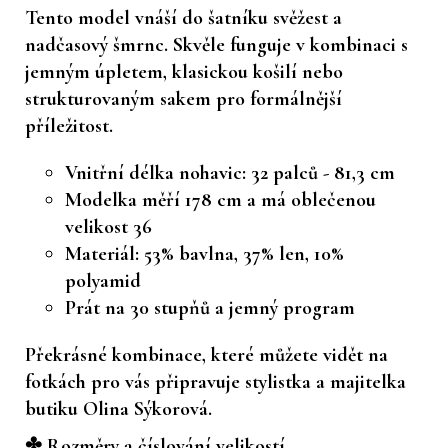
Tento model vnáší do šatníku svěžest a
nadčasový šmrnc. Skvěle funguje v kombinaci s
jemným úpletem, klasickou košilí nebo
strukturovaným sakem pro formálnější
příležitost.
Vnitřní délka nohavic: 32 palců - 81,3 cm
Modelka měří 178 cm a má oblečenou
velikost 36
Materiál: 53% bavlna, 37% len, 10%
polyamid
Prát na 30 stupňů a jemný program
Překrásné kombinace, které můžete vidět na
fotkách pro vás připravuje stylistka a majitelka
butiku Olina Sýkorová.
✤ Rozměry a číslování velikostí