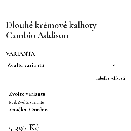
a
j
í
Dlouhé krémové kalhoty
t
Cambio Addison
?
VARIANTA
HLEDAT
Tabulka velikostí
Zvolte variantu
D
Kód:
Zvolte variantu
o
Značka:
Cambio
p
o
r
5 397 Kč
u