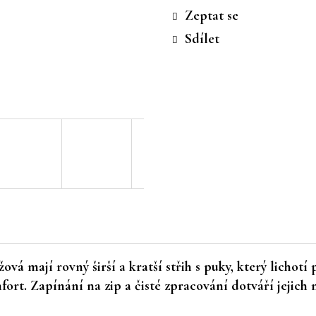
cena:
Zeptat se
Sdílet
žová
mají rovný širší a kratší střih s puky, který lichot
rt. Zapínání na zip a čisté zpracování dotváří jejich 