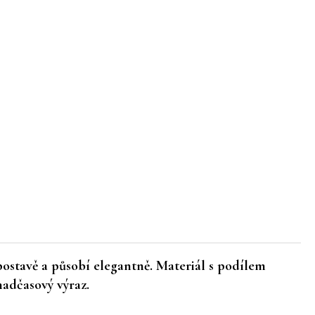
í postavě a působí elegantně. Materiál s
podílem
nadčasový výraz.