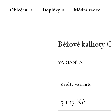
Oblečení
Doplňky
Módní rádce
Co potřebujete najít?
Béžové kalhoty 
HLEDAT
VARIANTA
Doporučujeme
Zvolte variantu
5 127 Kč
Měrná