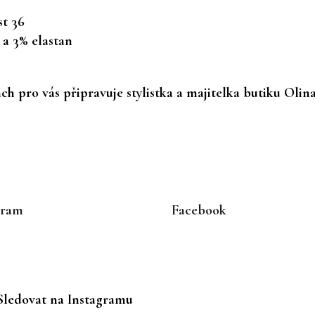
t 36
 a 3% elastan
h pro vás připravuje stylistka a majitelka butiku Olin
gram
Facebook
Sledovat na Instagramu