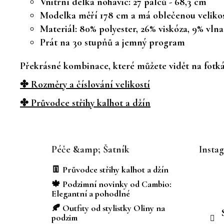
Vnitřní délka nohavic: 27 palců - 68,3 cm
Modelka měří 178 cm a má oblečenou velikos
Materiál: 80% polyester, 26% viskóza, 9% vlna
Prát na 30 stupňů a jemný program
Překrásné kombinace, které můžete vidět na fotkác
✤ Rozměry a číslování velikostí
✤ Průvodce střihy kalhot a džín
Z
á
Péče &amp; Šatník
Insta
p
a
👖 Průvodce střihy kalhot a džín
t
🍁 Podzimní novinky od Cambio:
í
Elegantní a pohodlné
🍂 Outfity od stylistky Oliny na
podzim