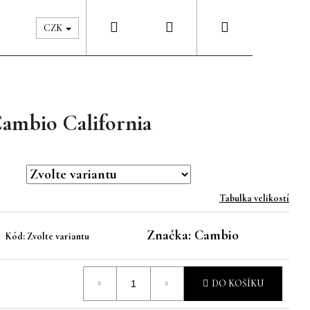
Hledat
Přihlášení
Nákupní
Péče & Šatník
Kontakty
CZK
košík
Cambio California
Tabulka velikostí
Značka:
Cambio
Kód:
Zvolte variantu
DO KOŠÍKU