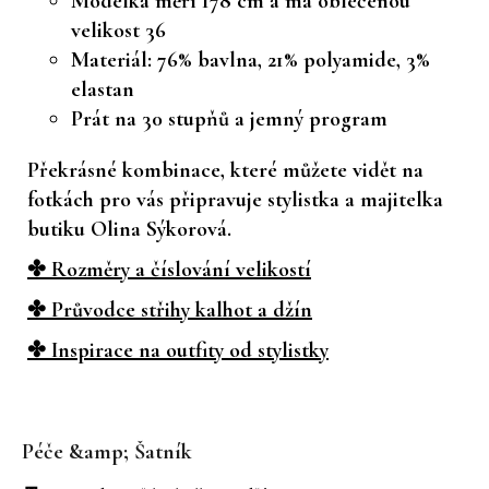
Modelka měří 178 cm a má oblečenou
velikost 36
Materiál: 76% bavlna, 21% polyamide, 3%
elastan
Prát na 30 stupňů a jemný program
Překrásné kombinace, které můžete vidět na
fotkách pro vás připravuje stylistka a majitelka
butiku Olina Sýkorová.
✤ Rozměry a číslování velikostí
✤ Průvodce střihy kalhot a džín
✤ Inspirace na outfity od stylistky
Z
á
Péče &amp; Šatník
p