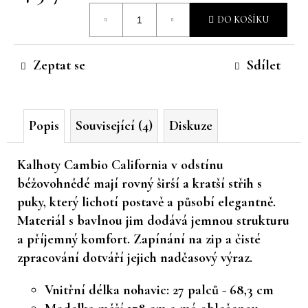
Měrná
č
DO KOŠÍKU
u
cena:
j
e
Zeptat se
Sdílet
m
e
Popis
Související (4)
Diskuze
Kalhoty
Cambio California
v odstínu
béžovohnědé
mají rovný širší a kratší střih s
puky, který lichotí postavě a působí elegantně.
Materiál s
bavlnou
jim dodává jemnou strukturu
a příjemný komfort. Zapínání na zip a čisté
zpracování dotváří jejich nadčasový výraz.
Vnitřní délka nohavic: 27 palců - 68,3 cm