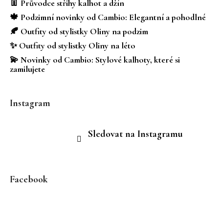
a
👖 Průvodce střihy kalhot a džín
t
🍁 Podzimní novinky od Cambio: Elegantní a pohodlné
í
🍂 Outfity od stylistky Oliny na podzim
✨ Outfity od stylistky Oliny na léto
💫 Novinky od Cambio: Stylové kalhoty, které si
zamilujete
Instagram
Sledovat na Instagramu
Facebook