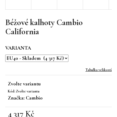
a
j
í
Béžové kalhoty Cambio
t
California
?
VARIANTA
HLEDAT
Tabulka velikostí
Zvolte variantu
D
Kód:
Zvolte variantu
o
Značka:
Cambio
p
o
r
4 317 Kč
u