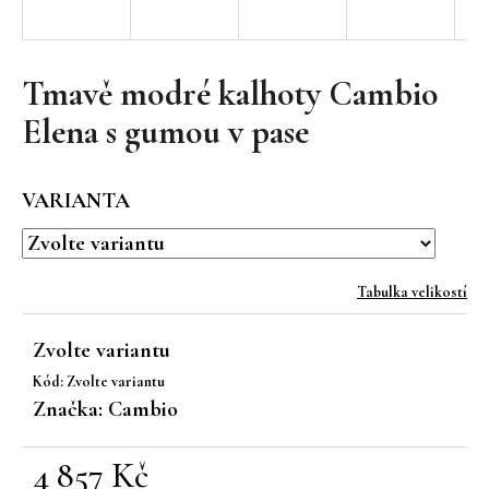
a
j
í
Tmavě modré kalhoty Cambio
t
Elena s gumou v pase
?
VARIANTA
HLEDAT
Tabulka velikostí
Zvolte variantu
D
Kód:
Zvolte variantu
o
Značka:
Cambio
p
o
r
4 857 Kč
u