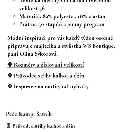
Modelka měří 178 cm a má oblečenou
velikost 36
Materiál: 82% polyester, 18% elastan
Prát na 30 stupňů a jemný program
Módní inspiraci pro vás každý týden osobně
připravuje majitelka a stylistka WS Boutique,
paní Olina Sýkorová.
✤ Rozměry a číslování velikostí
✤ Průvodce střihy kalhot a džín
✤ Inspirace na outfity od stylistky
Z
á
Péče &amp; Šatník
p
a
👖 Průvodce střihy kalhot a džín