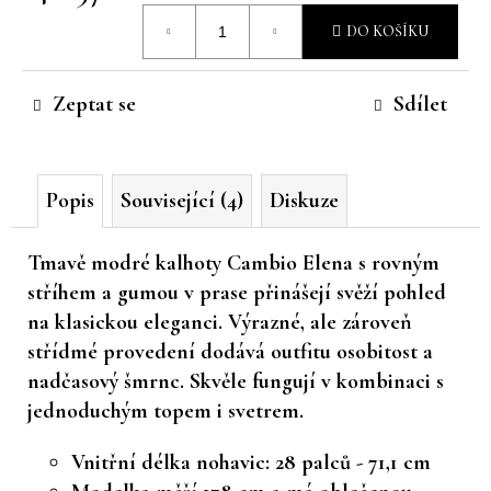
Měrná
č
DO KOŠÍKU
u
cena:
j
e
Zeptat se
Sdílet
m
e
Popis
Související (4)
Diskuze
Tmavě modré kalhoty Cambio Elena s rovným
stříhem
a gumou v prase přinášejí svěží pohled
na klasickou eleganci. Výrazné, ale zároveň
střídmé provedení dodává outfitu osobitost a
nadčasový šmrnc. Skvěle fungují v kombinaci s
jednoduchým topem i svetrem.
Vnitřní délka nohavic: 28 palců - 71,1 cm