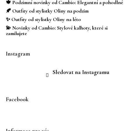
t
🍁 Podzimní novinky od Cambio: Elegantní a pohodlné
í
🍂 Outfity od stylistky Oliny na podzim
✨ Outfity od stylistky Oliny na léto
💫 Novinky od Cambio: Stylové kalhoty, které si
zamilujete
Instagram
Sledovat na Instagramu
Facebook
Informace pro vás