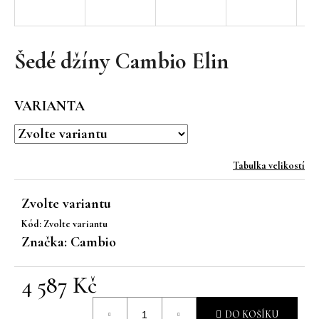
a
j
í
Šedé džíny Cambio Elin
t
?
VARIANTA
Tabulka velikostí
HLEDAT
Zvolte variantu
Kód:
Zvolte variantu
D
Značka:
Cambio
o
p
4 587 Kč
o
r
Měrná
u
DO KOŠÍKU