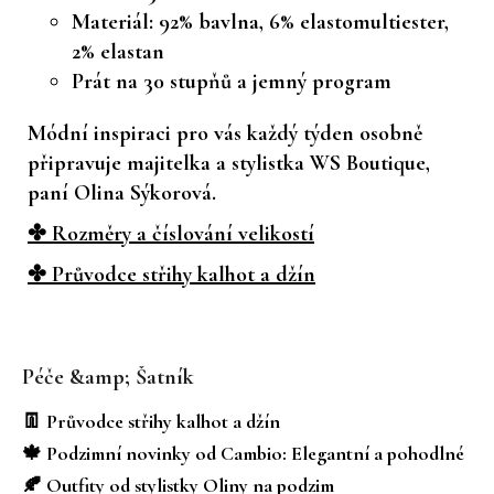
Materiál: 92% bavlna, 6% elastomultiester,
2% elastan
Prát na 30 stupňů a jemný program
Módní inspiraci pro vás každý týden osobně
připravuje majitelka a stylistka WS Boutique,
paní Olina Sýkorová.
✤ Rozměry a číslování velikostí
✤ Průvodce střihy kalhot a džín
Z
á
Péče &amp; Šatník
p
a
👖 Průvodce střihy kalhot a džín
t
🍁 Podzimní novinky od Cambio: Elegantní a pohodlné
í
🍂 Outfity od stylistky Oliny na podzim