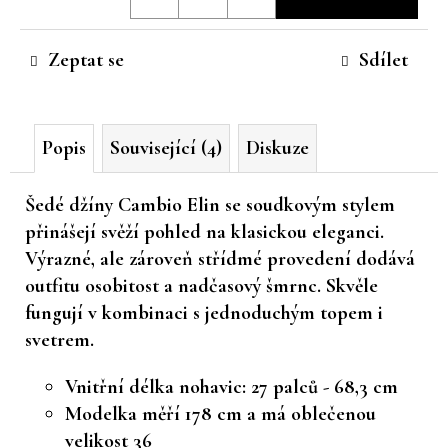
cena:
č
u
Zeptat se
Sdílet
j
e
m
e
Popis
Související (4)
Diskuze
Šedé džíny Cambio Elin se
soudkovým stylem
přinášejí svěží pohled na klasickou eleganci.
Výrazné, ale zároveň střídmé provedení dodává
outfitu osobitost a nadčasový šmrnc. Skvěle
fungují v kombinaci s jednoduchým topem i
svetrem.
Vnitřní délka nohavic: 27 palců - 68,3 cm
Modelka měří 178 cm a má oblečenou
velikost 36