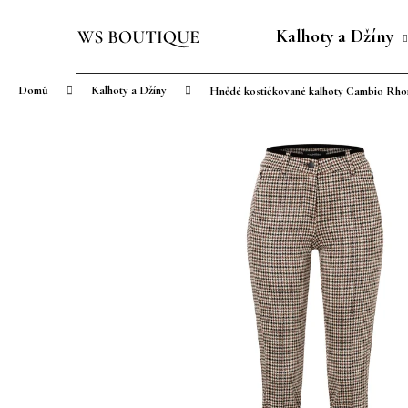
K
Přejít
o
na
Kalhoty a Džíny
Zpět
Zpět
š
obsah
do
do
í
Domů
Kalhoty a Džíny
Hnědé kostičkované kalhoty Cambio Rho
obchodu
obchodu
k