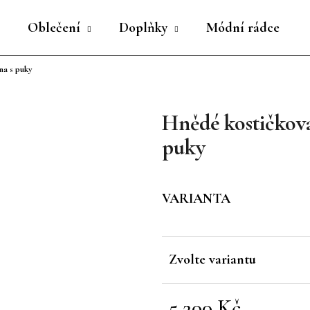
Oblečení
Doplňky
Módní rádce
na s puky
Co potřebujete najít?
Hnědé kostičkov
HLEDAT
puky
Doporučujeme
VARIANTA
Zvolte variantu
5 200 Kč