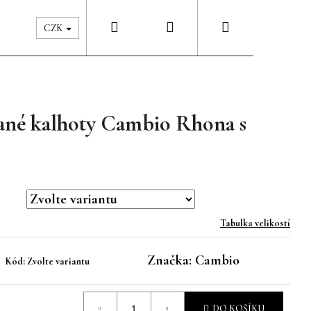
Hledat
Přihlášení
Nákupní
Péče & Šatník
Kontakty
CZK
košík
ané kalhoty Cambio Rhona s
Tabulka velikostí
Značka:
Cambio
Kód:
Zvolte variantu
DO KOŠÍKU