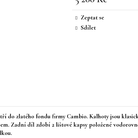
Měrná
cena:
Zeptat se
Sdílet
í do zlatého fondu firmy Cambio. Kalhoty jsou klasické
ipem. Zadní díl zdobí 2 lištové kapsy položené vodorovn
lkou.