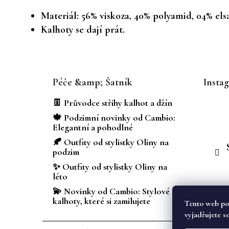
Materiál: 56% viskoza, 40% polyamid, 04% els
Kalhoty se dají prát.
Z
á
Péče &amp; Šatník
Insta
p
a
👖 Průvodce střihy kalhot a džín
t
🍁 Podzimní novinky od Cambio:
í
Elegantní a pohodlné
🍂 Outfity od stylistky Oliny na
podzim
✨ Outfity od stylistky Oliny na
léto
💫 Novinky od Cambio: Stylové
kalhoty, které si zamilujete
Tento web po
vyjadřujete s