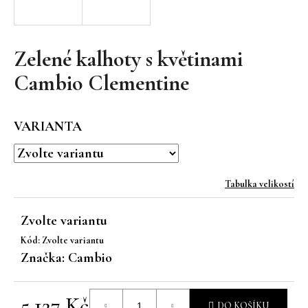
a
j
í
Zelené kalhoty s květinami
t
Cambio Clementine
?
VARIANTA
HLEDAT
Tabulka velikostí
Zvolte variantu
D
Kód:
Zvolte variantu
o
Značka:
Cambio
p
o
r
5 127 Kč
u
DO KOŠÍKU