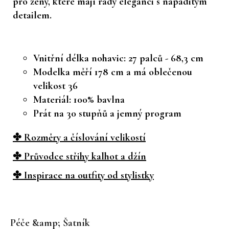
pro ženy, které mají rády eleganci s nápaditým
detailem.
Vnitřní délka nohavic: 27 palců - 68,3 cm
Modelka měří 178 cm a má oblečenou
velikost 36
Materiál: 100% bavlna
Prát na 30 stupňů a jemný program
✤ Rozměry a číslování velikostí
✤ Průvodce střihy kalhot a džín
✤ Inspirace na outfity od stylistky
Z
á
Péče &amp; Šatník