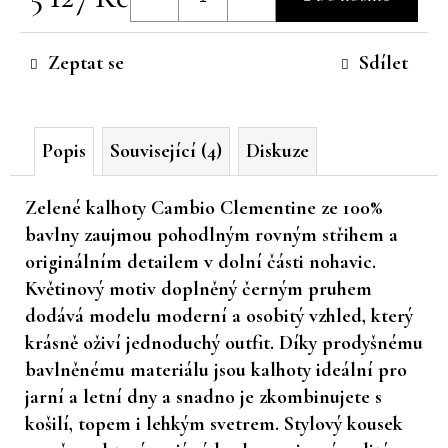
č
Měrná
u
cena:
j
Zeptat se
Sdílet
e
m
e
Popis
Související (4)
Diskuze
Zelené kalhoty Cambio
Clementine ze 100%
bavlny zaujmou pohodlným rovným střihem a
originálním detailem v dolní části nohavic.
Květinový motiv doplněný černým pruhem
dodává modelu moderní a osobitý vzhled, který
krásně oživí jednoduchý outfit. Díky prodyšnému
bavlněnému materiálu jsou kalhoty ideální pro
jarní a letní dny a snadno je zkombinujete s
košilí, topem i lehkým svetrem. Stylový kousek