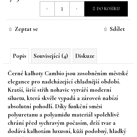
Měrná
č
DO KOŠÍKU
u
cena:
j
e
Zeptat se
Sdílet
m
e
Popis
Související (4)
Diskuze
Černé kalhoty Cambio jsou zosobněním městské
elegance pro nadcházející chladnější období.
Kratší, širší střih nohavic vytváří moderní
siluetu, která skvěle vypadá a zároveň nabízí
absolutní pohodlí. Díky funkční směsi
polyuretanu a polyamidu materiál spolehlivě
chrání před sychravým počasím, drží tvar a
dodává kalhotám luxusní, kůži podobný, hladký