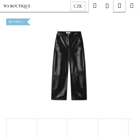
K
Přejít
Hledat
Nákup
M
Přihlášení
CZK
o
na
Zpět
Zpět
košík
š
obsah
NOVINKA
í
C
k
o
p
o
t
ř
e
b
u
j
e
t
e
n