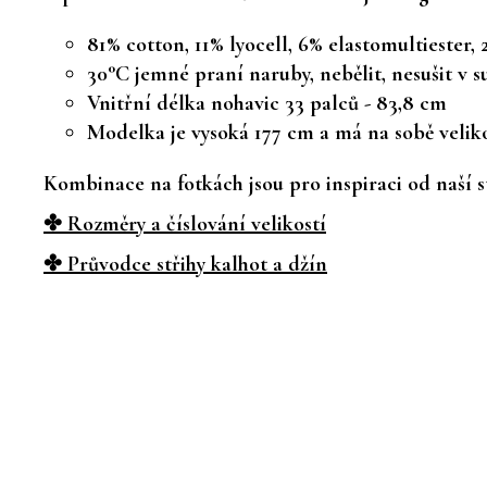
81% cotton, 11% lyocell, 6% elastomultiester, 
30°C jemné praní naruby, nebělit, nesušit v s
Vnitřní délka nohavic 33 palců - 83,8 cm
Modelka je vysoká 177 cm a má na sobě velik
Kombinace na fotkách jsou pro inspiraci od naší st
✤ Rozměry a číslování velikostí
✤ Průvodce střihy kalhot a džín
Z