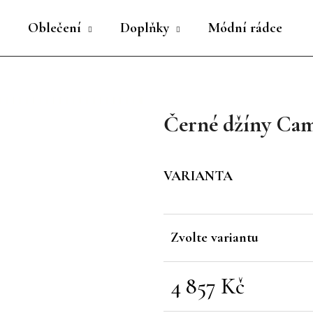
Oblečení
Doplňky
Módní rádce
Co potřebujete najít?
Černé džíny Cam
HLEDAT
VARIANTA
Doporučujeme
Zvolte variantu
4 857 Kč
Měrná