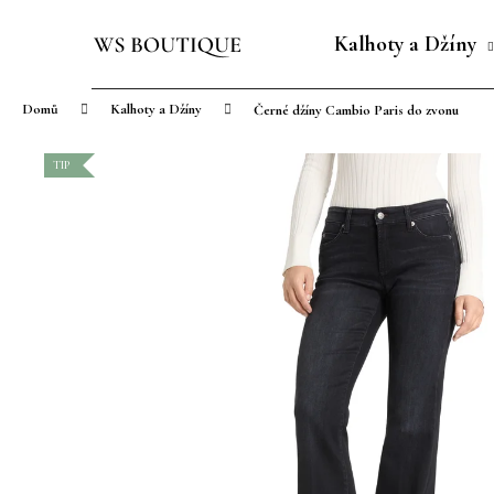
K
Přejít
o
na
Kalhoty a Džíny
Zpět
Zpět
š
obsah
do
do
í
Domů
Kalhoty a Džíny
Černé džíny Cambio Paris do zvonu
obchodu
obchodu
k
TIP