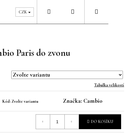
Hledat
Přihlášení
Nákupní
Péče & Šatník
Kontakty
CZK
košík
bio Paris do zvonu
Tabulka velikostí
Značka:
Cambio
Kód:
Zvolte variantu
DO KOŠÍKU