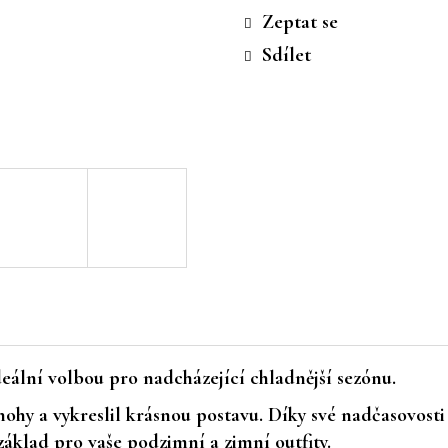
cena:
Zeptat se
Sdílet
deální volbou pro nadcházející chladnější sezónu.
 nohy
a vykreslil
krásnou postavu
. Díky své nadčasovosti
 základ pro
vaše
podzimní a zimní outfity.