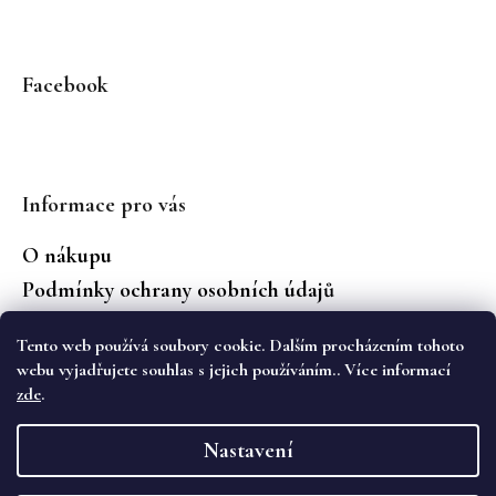
Facebook
Informace pro vás
O nákupu
Podmínky ochrany osobních údajů
Jaké značky prodáváme?
Tento web používá soubory cookie. Dalším procházením tohoto
Vrácení zboží
webu vyjadřujete souhlas s jejich používáním.. Více informací
zde
.
Vytvořil Shoptet
Nastavení
Copyright 2026
WS Boutique
. Všechna práva