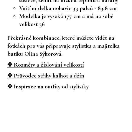
sušičce, žehlit na nízkou teplotu a naruby
Vnitřní délka nohavic 33 palců - 83,8 cm
Modelka je vysoká 177 cm a má na sobě
velikost 36
Překrásné kombinace, které můžete vidět na
fotkách pro vás připravuje stylistka a majitelka
butiku Olina Sýkorová.
✤ Rozměry a číslování velikostí
✤ Průvodce střihy kalhot a džín
✤ Inspirace na outfity od stylistky