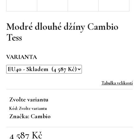
a
j
í
Modré dlouhé džíny Cambio
t
Tess
?
VARIANTA
HLEDAT
Tabulka velikostí
Zvolte variantu
D
Kód:
Zvolte variantu
o
Značka:
Cambio
p
o
r
4 587 Kč
u