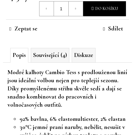
Měrná
č
DO KOŠÍKU
u
cena:
j
e
Zeptat se
Sdílet
m
e
Popis
Související (4)
Diskuze
Modré kalhoty Cambio Tess
s prodlouženou linií
jsou ideální volbou nejen pro teplejší sezonu.
Díky promyšlenému střihu skvěle sedí a dají se
snadno kombinovat do pracovních i
volnočasových outfitů.
92% bavlna, 6% elastomultiester, 2% elastan
30°C jemné praní naruby, nebělit, nesušit v