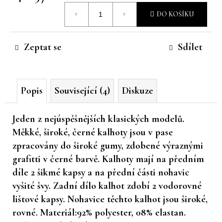
Měrná
č
DO KOŠÍKU
u
cena:
j
e
Zeptat se
Sdílet
m
e
Popis
Související (4)
Diskuze
Jeden z nejúspěšnějších klasických modelů.
Měkké, široké, černé kalhoty jsou v pase
zpracovány do široké gumy, zdobené výraznými
grafitti v černé barvě. Kalhoty mají na předním
díle 2 šikmé kapsy a na přední části nohavic
vyšité švy. Zadní dílo kalhot zdobí 2 vodorovné
lištové kapsy. Nohavice těchto kalhot jsou široké,
rovné. Materiál:92% polyester, 08% elastan.