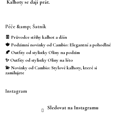
Kalhoty se dají prát.
Z
á
Péče &amp; Šatník
p
a
👖 Průvodce střihy kalhot a džín
t
🍁 Podzimní novinky od Cambio: Elegantní a pohodlné
í
🍂 Outfity od stylistky Oliny na podzim
✨ Outfity od stylistky Oliny na léto
💫 Novinky od Cambio: Stylové kalhoty, které si
zamilujete
Instagram
Sledovat na Instagramu