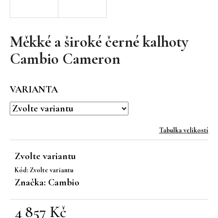
a
j
í
Měkké a široké černé kalhoty
t
Cambio Cameron
?
VARIANTA
HLEDAT
Tabulka velikostí
Zvolte variantu
D
Kód:
Zvolte variantu
o
Značka:
Cambio
p
o
r
4 857 Kč
u