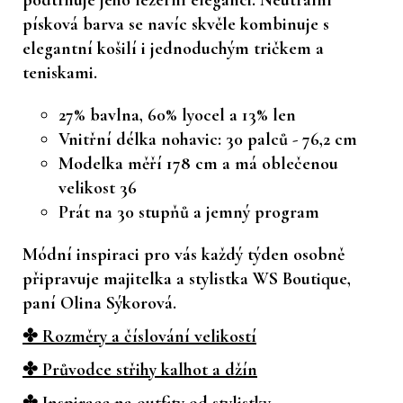
písková barva se navíc skvěle kombinuje s
elegantní košilí i jednoduchým tričkem a
teniskami.
27% bavlna, 60% lyocel a 13% len
Vnitřní délka nohavic: 30 palců - 76,2 cm
Modelka měří 178 cm a má oblečenou
velikost 36
Prát na 30 stupňů a jemný program
Módní inspiraci pro vás každý týden osobně
připravuje majitelka a stylistka WS Boutique,
paní Olina Sýkorová.
✤ Rozměry a číslování velikostí
✤ Průvodce střihy kalhot a džín
✤ Inspirace na outfity od stylistky