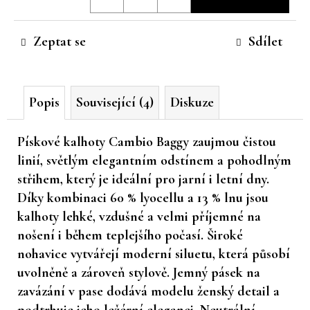
cena:
č
u
Zeptat se
Sdílet
j
e
m
e
Popis
Související (4)
Diskuze
Pískové kalhoty Cambio Baggy
zaujmou čistou
linií, světlým elegantním odstínem a pohodlným
střihem, který je ideální pro jarní i letní dny.
Díky kombinaci 60 % lyocellu a 13 % lnu jsou
kalhoty lehké, vzdušné a velmi příjemné na
nošení i během teplejšího počasí. Široké
nohavice vytvářejí moderní siluetu, která působí
uvolněně a zároveň stylově. Jemný pásek na
zavázání v pase dodává modelu ženský detail a
podtrhuje jeho ležérní eleganci. Neutrální