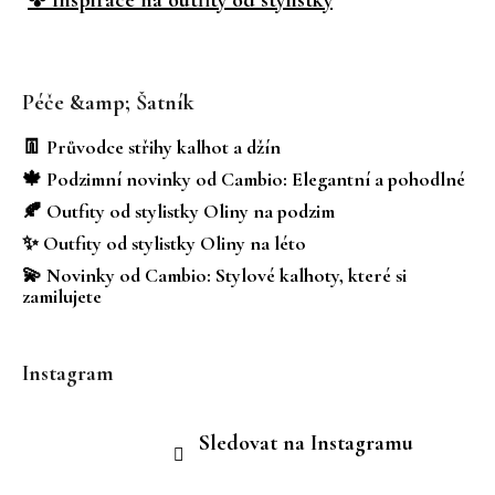
Z
á
Péče &amp; Šatník
p
a
👖 Průvodce střihy kalhot a džín
t
🍁 Podzimní novinky od Cambio: Elegantní a pohodlné
í
🍂 Outfity od stylistky Oliny na podzim
✨ Outfity od stylistky Oliny na léto
💫 Novinky od Cambio: Stylové kalhoty, které si
zamilujete
Instagram
Sledovat na Instagramu