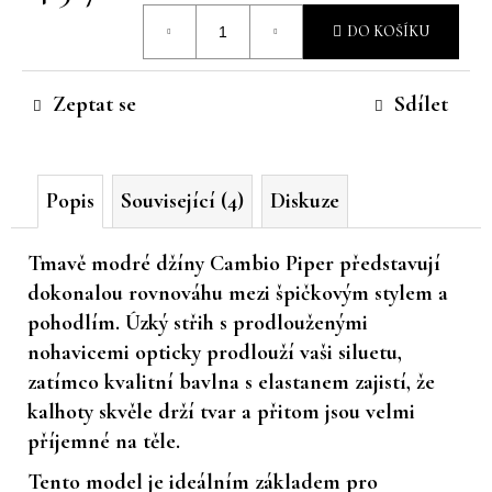
Měrná
č
DO KOŠÍKU
u
cena:
j
e
Zeptat se
Sdílet
m
e
Popis
Související (4)
Diskuze
Tmavě modré džíny Cambio Piper představují
dokonalou rovnováhu mezi špičkovým stylem a
pohodlím. Úzký střih s prodlouženými
nohavicemi opticky prodlouží vaši siluetu,
zatímco kvalitní bavlna s elastanem zajistí, že
kalhoty skvěle drží tvar a přitom jsou velmi
příjemné na těle.
Tento model je ideálním základem pro