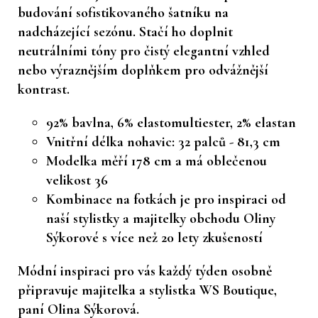
budování sofistikovaného šatníku na
nadcházející sezónu. Stačí ho doplnit
neutrálními tóny pro čistý elegantní vzhled
nebo výraznějším doplňkem pro odvážnější
kontrast.
92% bavlna, 6% elastomultiester, 2% elastan
Vnitřní délka nohavic: 32 palců - 81,3 cm
Modelka měří 178 cm a má oblečenou
velikost 36
Kombinace na fotkách je pro inspiraci od
naší stylistky a majitelky obchodu Oliny
Sýkorové s více než 20 lety zkušeností
Módní inspiraci pro vás každý týden osobně
připravuje majitelka a stylistka WS Boutique,
paní Olina Sýkorová.