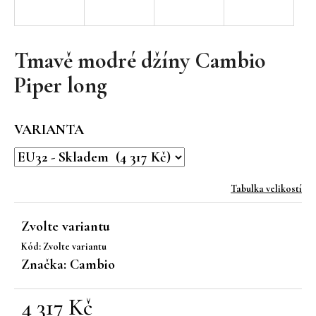
a
j
í
Tmavě modré džíny Cambio
t
Piper long
?
VARIANTA
HLEDAT
Tabulka velikostí
Zvolte variantu
D
Kód:
Zvolte variantu
o
Značka:
Cambio
p
o
r
4 317 Kč
u