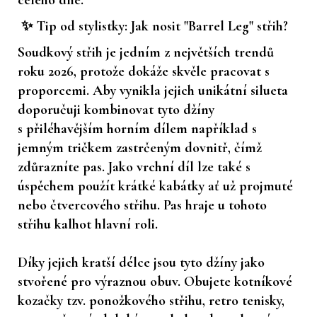
✨ Tip od stylistky: Jak nosit "Barrel Leg" střih?
Soudkový střih je jedním z největších trendů
roku 2026, protože dokáže skvěle pracovat s
proporcemi. Aby vynikla jejich unikátní silueta
doporučuji kombinovat tyto džíny
s
přiléhavějším horním dílem
například s
jemným tričkem zastrčeným dovnitř, čímž
zdůrazníte pas. Jako vrchní díl lze také s
úspěchem použít krátké kabátky ať už projmuté
nebo čtvercového střihu. Pas hraje u tohoto
střihu kalhot hlavní roli.
Díky jejich kratší délce jsou tyto džíny jako
stvořené pro výraznou obuv. Obujete kotníkové
kozačky tzv. ponožkového střihu, retro tenisky,