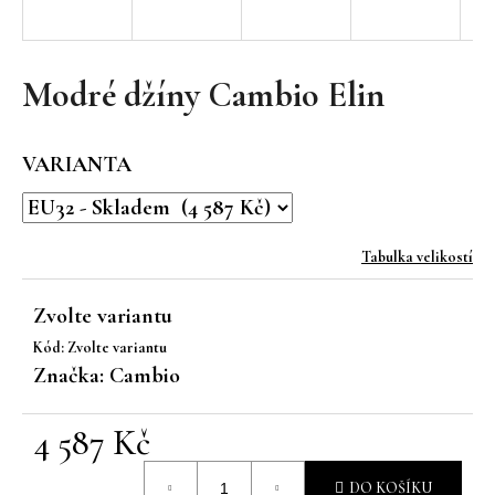
a
j
í
Modré džíny Cambio Elin
t
?
VARIANTA
Tabulka velikostí
HLEDAT
Zvolte variantu
Kód:
Zvolte variantu
D
Značka:
Cambio
o
p
4 587 Kč
o
r
Měrná
u
DO KOŠÍKU