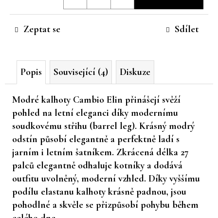
cena:
č
u
Zeptat se
Sdílet
j
e
m
e
Popis
Související (4)
Diskuze
Modré kalhoty Cambio Elin
přinášejí svěží
pohled na letní eleganci díky modernímu
soudkovému střihu (barrel leg). Krásný modrý
odstín působí elegantně a perfektně ladí s
jarním i letním šatníkem. Zkrácená délka 27
palců elegantně odhaluje kotníky a dodává
outfitu uvolněný, moderní vzhled. Díky vyššímu
podílu elastanu kalhoty krásně padnou, jsou
pohodlné a skvěle se přizpůsobí pohybu během
celého dne.