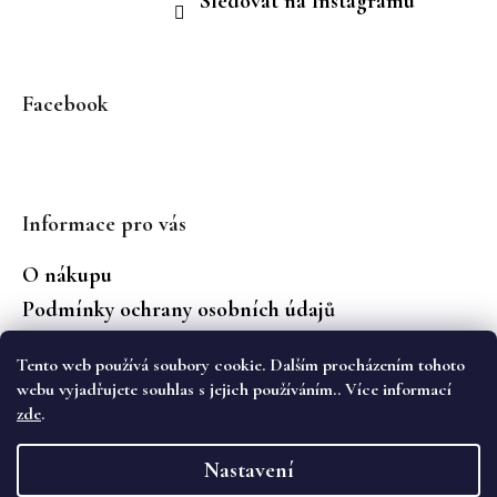
Sledovat na Instagramu
Facebook
Informace pro vás
O nákupu
Podmínky ochrany osobních údajů
Jaké značky prodáváme?
Tento web používá soubory cookie. Dalším procházením tohoto
Vrácení zboží
webu vyjadřujete souhlas s jejich používáním.. Více informací
zde
.
Vytvořil Shoptet
Nastavení