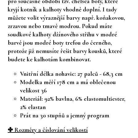
pro současné období tzv. chelsea boty, které
kryjí kotník a kalhoty vhodně doplní. I tady
můžete volit výraznější barvy např. koňakovou,
zrzavou nebo tmavě modrou. Pokud máte
soudkové kalhoty džínového střihu v modré
barvě jsou modré boty trefou do černého,
protože již nemusíte řešit barvy kousků, které
budete ke kalhotám kombinovat.
Vnitřní délka nohavic: 27 palců - 68,3 cm
Modelka měří 178 cm a má oblečenou
velikost 36
Materiál: 92% bavlna, 6% elastomultiester,
2% elastan
Prát na 30 stupňů a jemný program
✤ Rozměry a číslování velikostí