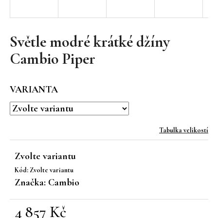
a
j
í
Světle modré krátké džíny
t
Cambio Piper
?
VARIANTA
HLEDAT
Tabulka velikostí
Zvolte variantu
D
Kód:
Zvolte variantu
o
Značka:
Cambio
p
o
r
4 857 Kč
u