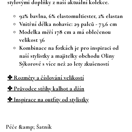
stylovými doplňky z naší aktuální kolekce.
92% bavlna, 6% elastomultiester, 2% elastan
Vnitřní délka nohavic: 29 palců - 73,6 cm
Modelka měří 178 cm a má oblečenou
velikost 36
Kombinace na fotkách je pro inspiraci od
naší stylistky a majitelky obchodu Oliny
Sýkorové s více než 20 lety zkušeností
✤ Rozměry a číslování velikostí
✤ Průvodce střihy kalhot a džín
✤ Inspirace na outfity od stylistky
Z
á
Péče &amp; Šatník
p