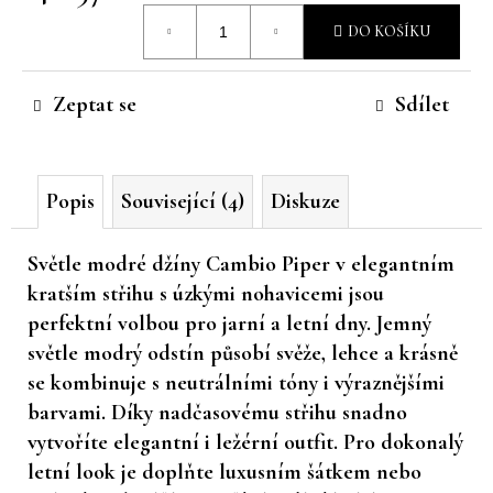
Měrná
č
DO KOŠÍKU
u
cena:
j
e
Zeptat se
Sdílet
m
e
Popis
Související (4)
Diskuze
Světle modré džíny Cambio Piper
v elegantním
kratším střihu s úzkými nohavicemi jsou
perfektní volbou pro jarní a letní dny. Jemný
světle modrý odstín působí svěže, lehce a krásně
se kombinuje s neutrálními tóny i výraznějšími
barvami. Díky nadčasovému střihu snadno
vytvoříte elegantní i ležérní outfit. Pro dokonalý
letní look je doplňte luxusním šátkem nebo