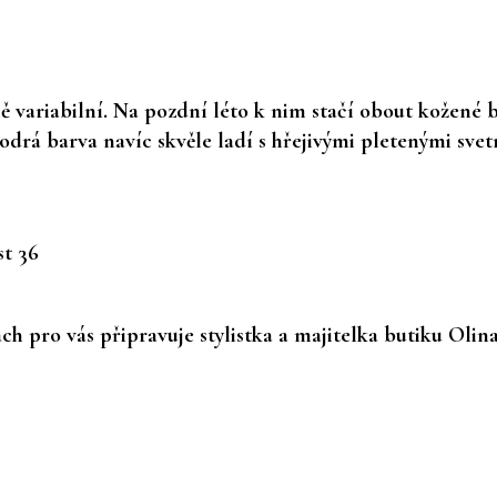
 variabilní. Na pozdní léto k nim stačí obout kožené ba
drá barva navíc skvěle ladí s hřejivými pletenými svet
t 36
h pro vás připravuje stylistka a majitelka butiku Olin