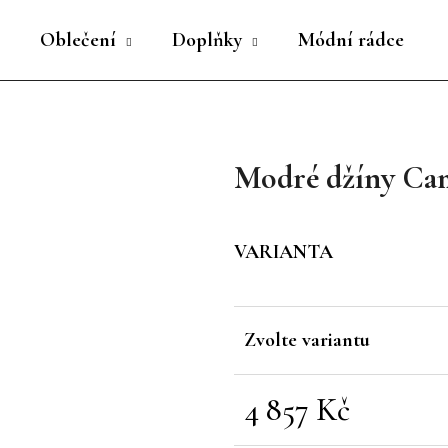
Oblečení
Doplňky
Módní rádce
Co potřebujete najít?
Modré džíny Ca
HLEDAT
VARIANTA
Doporučujeme
Zvolte variantu
4 857 Kč
Měrná