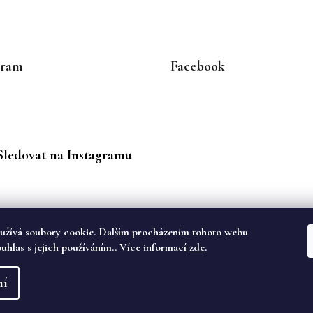
gram
Facebook
Sledovat na Instagramu
užívá soubory cookie. Dalším procházením tohoto webu
ouhlas s jejich používáním.. Více informací
zde
.
va vyhrazena.
ní
dě