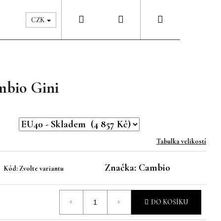
Hledat
Přihlášení
Nákupní
Péče & Šatník
Kontakty
CZK
košík
mbio Gini
Tabulka velikostí
Značka:
Cambio
Kód:
Zvolte variantu
DO KOŠÍKU