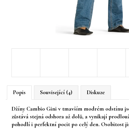
Popis
Související (4)
Diskuze
Džíny Cambio Gini v tmavším modrém odstínu jsou 
zůstává stejná odshora až dolů, a vynikají prodl
pohodlí i perfektní pocit po celý den. Osobitost j