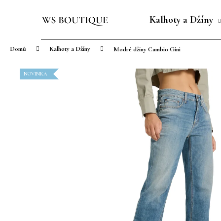
K
Přejít
o
na
Kalhoty a Džíny
Zpět
Zpět
š
obsah
do
do
í
Domů
Kalhoty a Džíny
Modré džíny Cambio Gini
obchodu
obchodu
k
NOVINKA