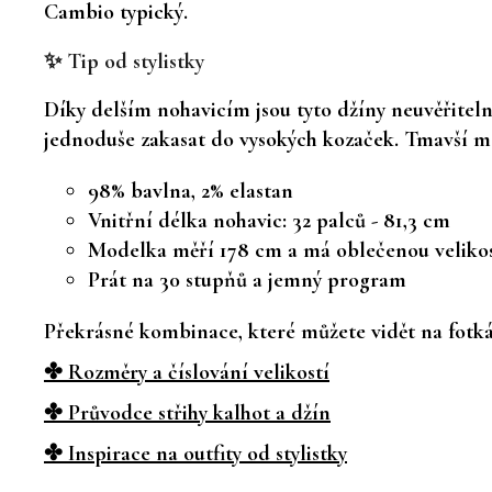
Cambio typický.
✨ Tip od stylistky
Díky delším nohavicím jsou tyto džíny neuvěřitelně
jednoduše zakasat do vysokých kozaček. Tmavší mo
98% bavlna, 2% elastan
Vnitřní délka nohavic: 32 palců - 81,3 cm
Modelka měří 178 cm a má oblečenou velikos
Prát na 30 stupňů a jemný program
Překrásné kombinace, které můžete vidět na fotkác
✤ Rozměry a číslování velikostí
✤ Průvodce střihy kalhot a džín
✤ Inspirace na outfity od stylistky