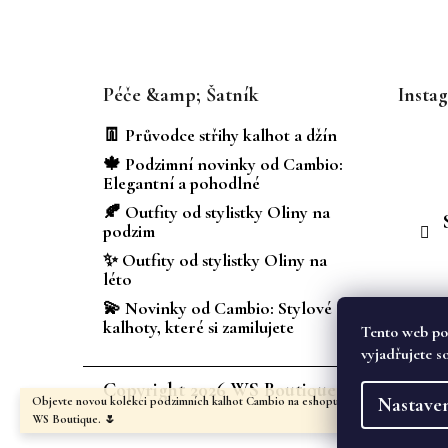
Z
á
Péče &amp; Šatník
Insta
p
a
👖 Průvodce střihy kalhot a džín
t
🍁 Podzimní novinky od Cambio:
í
Elegantní a pohodlné
🍂 Outfity od stylistky Oliny na
podzim
✨ Outfity od stylistky Oliny na
léto
💫 Novinky od Cambio: Stylové
kalhoty, které si zamilujete
Tento web po
vyjadřujete s
Copyright 2026
WS Boutique
. Všechna prá
Nastave
Objevte novou kolekci podzimních kalhot Cambio na eshopu i v kamenném obcho
WS Boutique. 🌷