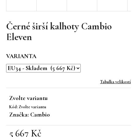
a
j
í
Černé širší kalhoty Cambio
t
Eleven
?
VARIANTA
HLEDAT
Tabulka velikostí
Zvolte variantu
D
Kód:
Zvolte variantu
o
Značka:
Cambio
p
o
r
5 667 Kč
u