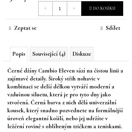
Měrná
č
DO KOŠÍKU
u
cena:
j
e
Zeptat se
Sdílet
m
e
Popis
Související (4)
Diskuze
Černé džíny Cambio Eleven sází na čistou linii a
zajímavé detaily. Široký střih nohavic v
kombinaci se delší délkou vytváří moderní a
vzdušnou siluetu, která je pro tyto dny jako
stvořená. Černá barva z nich dělá univerzální
kousek, který snadno pozvednete na formálnější
úroveň elegantní košilí, nebo jej udržíte v
ležérní rovině s oblíbeným tričkem a teniskami.