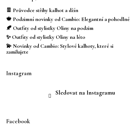
p
a
👖 Průvodce střihy kalhot a džín
t
🍁 Podzimní novinky od Cambio: Elegantní a pohodlné
í
🍂 Outfity od stylistky Oliny na podzim
✨ Outfity od stylistky Oliny na léto
💫 Novinky od Cambio: Stylové kalhoty, které si
zamilujete
Instagram
Sledovat na Instagramu
Facebook