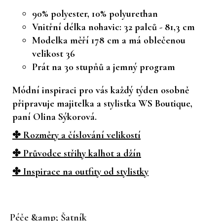
90% polyester, 10% polyurethan
Vnitřní délka nohavic: 32 palců - 81,3 cm
Modelka měří 178 cm a má oblečenou
velikost 36
Prát na 30 stupňů a jemný program
Módní inspiraci pro vás každý týden osobně
připravuje majitelka a stylistka WS Boutique,
paní Olina Sýkorová.
✤ Rozměry a číslování velikostí
✤ Průvodce střihy kalhot a džín
✤ Inspirace na outfity od stylistky
Z
á
Péče &amp; Šatník