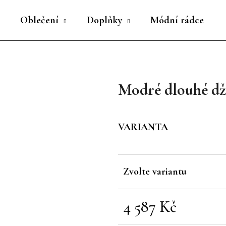
Oblečení
Doplňky
Módní rádce
Co potřebujete najít?
Modré dlouhé dž
HLEDAT
VARIANTA
Doporučujeme
Zvolte variantu
4 587 Kč
Měrná