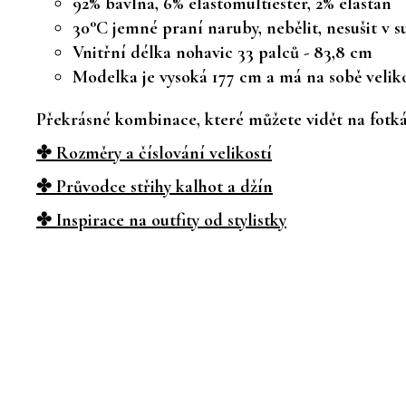
92% bavlna, 6% elastomultiester, 2% elastan
30°C jemné praní naruby, nebělit, nesušit v s
Vnitřní délka nohavic 33 palců - 83,8 cm
Modelka je vysoká 177 cm a má na sobě velik
Překrásné kombinace, které můžete vidět na fotkác
✤ Rozměry a číslování velikostí
✤ Průvodce střihy kalhot a džín
✤ Inspirace na outfity od stylistky