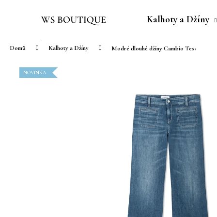
K
Přejít
o
na
Kalhoty a Džíny
Zpět
Zpět
š
obsah
do
do
í
Domů
Kalhoty a Džíny
Modré dlouhé džíny Cambio Tess
obchodu
obchodu
k
NOVINKA