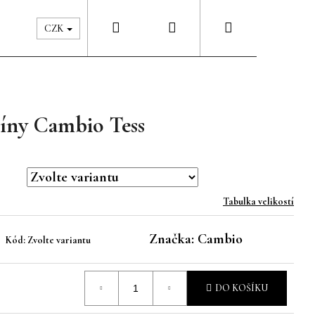
Hledat
Přihlášení
Nákupní
Péče & Šatník
Kontakty
CZK
košík
íny Cambio Tess
Tabulka velikostí
Značka:
Cambio
Kód:
Zvolte variantu
DO KOŠÍKU