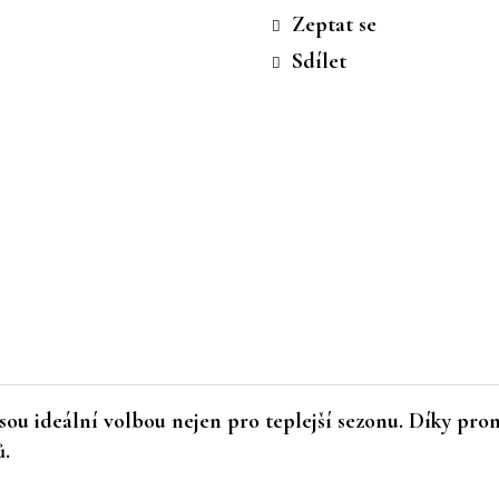
cena:
Zeptat se
Sdílet
sou ideální volbou nejen pro teplejší sezonu. Díky pro
ů.