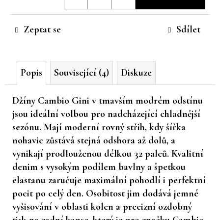
cena:
č
u
Zeptat se
Sdílet
j
e
m
e
Popis
Související (4)
Diskuze
Džíny Cambio Gini v tmavším modrém odstínu
jsou ideální volbou pro nadcházející chladnější
sezónu. Mají moderní rovný střih, kdy šířka
nohavic zůstává stejná odshora až dolů, a
vynikají prodlouženou délkou 32 palců. Kvalitní
denim s vysokým podílem bavlny a špetkou
elastanu zaručuje maximální pohodlí i perfektní
pocit po celý den. Osobitost jim dodává jemné
vyšisování v oblasti kolen a precizní ozdobný
tisk na zadní kapse, který je pro značku Cambio