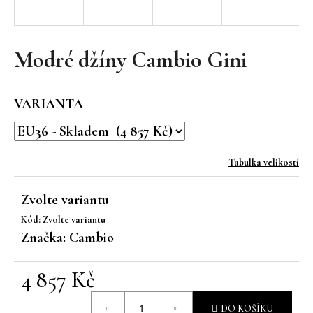
a
j
í
Modré džíny Cambio Gini
t
?
VARIANTA
Tabulka velikostí
HLEDAT
Zvolte variantu
Kód:
Zvolte variantu
D
Značka:
Cambio
o
p
4 857 Kč
o
r
Měrná
u
DO KOŠÍKU