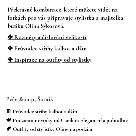
Překrásné kombinace, které můžete vidět na
fotkách pro vás připravuje stylistka a majitelka
butiku Olina Sýkorová.
✤ Rozměry a číslování velikostí
✤ Průvodce střihy kalhot a džín
✤ Inspirace na outfity od stylistky
Z
á
Péče &amp; Šatník
p
a
👖 Průvodce střihy kalhot a džín
t
🍁 Podzimní novinky od Cambio: Elegantní a pohodlné
í
🍂 Outfity od stylistky Oliny na podzim