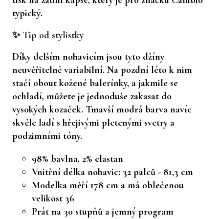
typický.
✨ Tip od stylistky
Díky delším nohavicím jsou tyto džíny
neuvěřitelně variabilní. Na pozdní léto k nim
stačí obout kožené balerínky, a jakmile se
ochladí, můžete je jednoduše zakasat do
vysokých kozaček. Tmavší modrá barva navíc
skvěle ladí s hřejivými pletenými svetry a
podzimními tóny.
98% bavlna, 2% elastan
Vnitřní délka nohavic: 32 palců - 81,3 cm
Modelka měří 178 cm a má oblečenou
velikost 36
Prát na 30 stupňů a jemný program